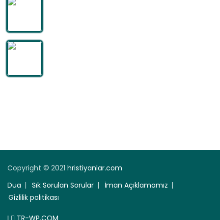
KÖTÜ KİLİSE ÖĞRETİNİZ HEPİMİZE ZARAR VERİYOR
09-06-23
TANRI’YI GERÇEKTEN TANIMANIN ANAHTARI NEDİR?
08-16-23
Bizi Takip Edin
Copyright © 2021
hristiyanlar.com
Dua
Sık Sorulan Sorular
İman Açıklamamız
Gizlilik politikası
I
TR-WP.COM