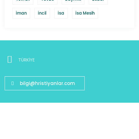
İman
İncil
İsa
İsa Mesih
TÜRKİYE
bilgi@hristiyanlar.com
Bağlantılarımız
Dua