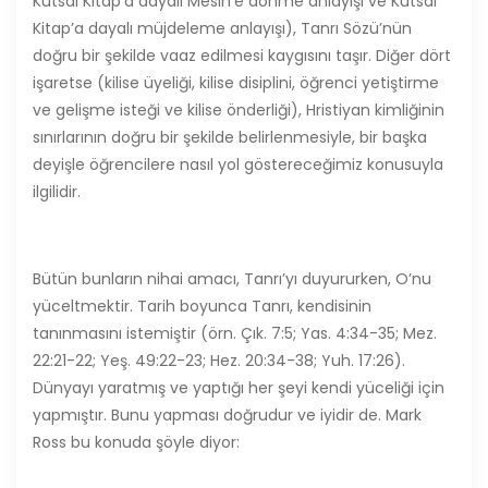
Kutsal Kitap’a dayalı Mesih’e dönme anlayışı ve Kutsal
Kitap’a dayalı müjdeleme anlayışı), Tanrı Sözü’nün
doğru bir şekilde vaaz edilmesi kaygısını taşır. Diğer dört
işaretse (kilise üyeliği, kilise disiplini, öğrenci yetiştirme
ve gelişme isteği ve kilise önderliği), Hristiyan kimliğinin
sınırlarının doğru bir şekilde belirlenmesiyle, bir başka
deyişle öğrencilere nasıl yol göstereceğimiz konusuyla
ilgilidir.
Bütün bunların nihai amacı, Tanrı’yı duyururken, O’nu
yüceltmektir. Tarih boyunca Tanrı, kendisinin
tanınmasını istemiştir (örn. Çık. 7:5; Yas. 4:34-35; Mez.
22:21-22; Yeş. 49:22-23; Hez. 20:34-38; Yuh. 17:26).
Dünyayı yaratmış ve yaptığı her şeyi kendi yüceliği için
yapmıştır. Bunu yapması doğrudur ve iyidir de. Mark
Ross bu konuda şöyle diyor: