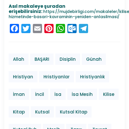
Asıl makaleye şuradan
erişebilirsiniz:
https://mujdebirligi.com/makaleler/kilis
hizmetinde-basari-kavraminin-yeniden-anlasilmasi/
Facebook
Twitter
Email
Pinterest
WhatsApp
Outlook.co
Telegra
Allah
BAŞARI
Disiplin
Günah
Hristiyan
Hristiyanlar
Hristiyanlık
İman
İncil
İsa
İsa Mesih
Kilise
Kitap
Kutsal
Kutsal Kitap