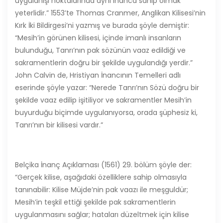
uygulanışı noktalarında aynı inanca sahip olmak
yeterlidir.” 1553’te Thomas Cranmer, Anglikan Kilisesi’nin
Kırk İki Bildirgesi’ni yazmış ve burada şöyle demiştir:
“Mesih’in görünen kilisesi, içinde imanlı insanların
bulunduğu, Tanrı’nın pak sözünün vaaz edildiği ve
sakramentlerin doğru bir şekilde uygulandığı yerdir.”
John Calvin de, Hristiyan İnancının Temelleri adlı
eserinde şöyle yazar: “Nerede Tanrı’nın Sözü doğru bir
şekilde vaaz edilip işitiliyor ve sakramentler Mesih’in
buyurduğu biçimde uygulanıyorsa, orada şüphesiz ki,
Tanrı’nın bir kilisesi vardır.”
Belçika İnanç Açıklaması (1561) 29. bölüm şöyle der:
“Gerçek kilise, aşağıdaki özelliklere sahip olmasıyla
tanınabilir: Kilise Müjde’nin pak vaazı ile meşguldür;
Mesih’in teşkil ettiği şekilde pak sakramentlerin
uygulanmasını sağlar; hataları düzeltmek için kilise