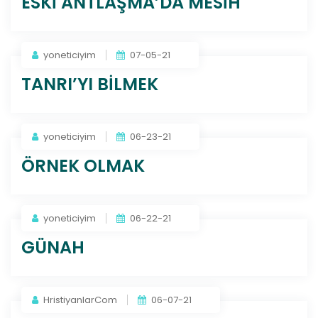
ESKİ ANTLAŞMA’DA MESİH
yoneticiyim
07-05-21
TANRI’YI BİLMEK
yoneticiyim
06-23-21
ÖRNEK OLMAK
yoneticiyim
06-22-21
GÜNAH
HristiyanlarCom
06-07-21