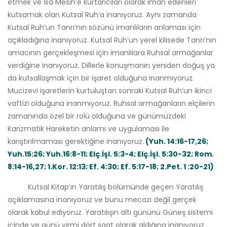
etmek ve İsa Mesih’e kurtarıcıları olarak iman edenleri
kutsamak olan Kutsal Ruh’a inanıyoruz. Aynı zamanda
Kutsal Ruh’un Tanrı’nın sözünü imanlıların anlaması için
açıkladığına inanıyoruz. Kutsal Ruh’un yerel kilisede Tanrı’nın
amacının gerçekleşmesi için imanlılara Ruhsal armağanlar
verdiğine inanıyoruz. Dillerle konuşmanın yeniden doğuş ya
da kutsallaşmak için bir işaret olduğuna inanmıyoruz.
Mucizevi işaretlerin kurtuluştan sonraki Kutsal Ruh’un ikinci
vaftizi olduğuna inanmıyoruz. Ruhsal armağanların elçilerin
zamanında özel bir rolü olduğuna ve günümüzdeki
Karizmatik Hareketin anlamı ve uygulaması ile
karıştırılmaması gerektiğine inanıyoruz.
(Yuh. 14:16-17,26;
Yuh.15:26; Yuh.16:8-11; Elç.İşl. 5:3-4; Elç.İşl. 5:30-32; Rom.
8:14-16,27; 1.Kor. 12:13; Ef. 4:30; Ef. 5:17-18; 2.Pet. 1 :20-21)
Kutsal Kitap’ın Yaratılış bölümünde geçen Yaratılış
açıklamasına inanıyoruz ve bunu mecazi değil gerçek
olarak kabul ediyoruz. Yaratılışın altı gününü Güneş sistemi
içinde ve günü yirmi dört saat olarak aldığına inanıyoruz.