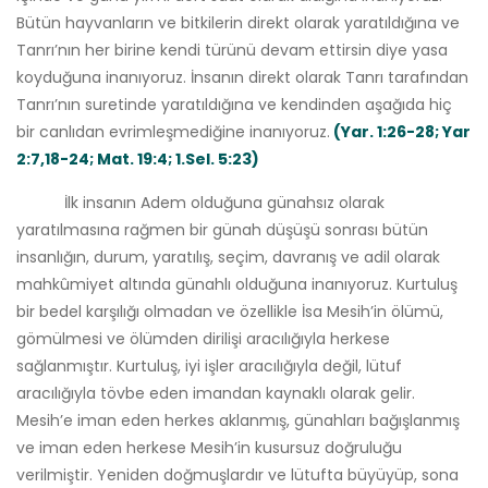
Bütün hayvanların ve bitkilerin direkt olarak yaratıldığına ve
Tanrı’nın her birine kendi türünü devam ettirsin diye yasa
koyduğuna inanıyoruz. İnsanın direkt olarak Tanrı tarafından
Tanrı’nın suretinde yaratıldığına ve kendinden aşağıda hiç
bir canlıdan evrimleşmediğine inanıyoruz.
(Yar. 1:26-28; Yar
2:7,18-24; Mat. 19:4; 1.Sel. 5:23)
İlk insanın Adem olduğuna günahsız olarak
yaratılmasına rağmen bir günah düşüşü sonrası bütün
insanlığın, durum, yaratılış, seçim, davranış ve adil olarak
mahkûmiyet altında günahlı olduğuna inanıyoruz. Kurtuluş
bir bedel karşılığı olmadan ve özellikle İsa Mesih’in ölümü,
gömülmesi ve ölümden dirilişi aracılığıyla herkese
sağlanmıştır. Kurtuluş, iyi işler aracılığıyla değil, lütuf
aracılığıyla tövbe eden imandan kaynaklı olarak gelir.
Mesih’e iman eden herkes aklanmış, günahları bağışlanmış
ve iman eden herkese Mesih’in kusursuz doğruluğu
verilmiştir. Yeniden doğmuşlardır ve lütufta büyüyüp, sona