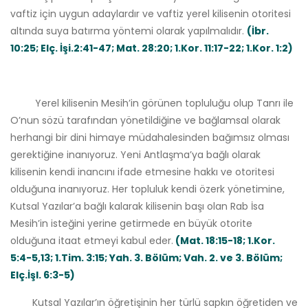
vaftiz için uygun adaylardır ve vaftiz yerel kilisenin otoritesi
altında suya batırma yöntemi olarak yapılmalıdır.
(İbr.
10:25; Elç. İşi.2:41-47; Mat. 28:20; 1.Kor. 11:17-22; 1.Kor. 1:2)
Yerel kilisenin Mesih’in görünen topluluğu olup Tanrı ile
O’nun sözü tarafından yönetildiğine ve bağlamsal olarak
herhangi bir dini himaye müdahalesinden bağımsız olması
gerektiğine inanıyoruz. Yeni Antlaşma’ya bağlı olarak
kilisenin kendi inancını ifade etmesine hakkı ve otoritesi
olduğuna inanıyoruz. Her topluluk kendi özerk yönetimine,
Kutsal Yazılar’a bağlı kalarak kilisenin başı olan Rab İsa
Mesih’in isteğini yerine getirmede en büyük otorite
olduğuna itaat etmeyi kabul eder.
(Mat. 18:15-18; 1.Kor.
5:4-5,13; 1.Tim. 3:15; Yah. 3. Bölüm; Vah. 2. ve 3. Bölüm;
Elç.İşl. 6:3-5)
Kutsal Yazılar’ın öğretişinin her türlü sapkın öğretiden ve