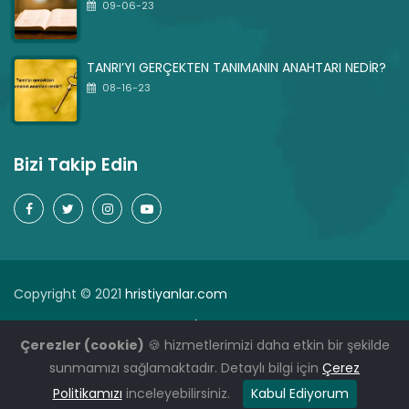
09-06-23
TANRI’YI GERÇEKTEN TANIMANIN ANAHTARI NEDİR?
08-16-23
Bizi Takip Edin
Copyright © 2021
hristiyanlar.com
Dua
Sık Sorulan Sorular
İman Açıklamamız
Çerezler (cookie)
🍪 hizmetlerimizi daha etkin bir şekilde
Gizlilik politikası
sunmamızı sağlamaktadır. Detaylı bilgi için
Çerez
I
TR-WP.COM
Politikamızı
inceleyebilirsiniz.
Kabul Ediyorum