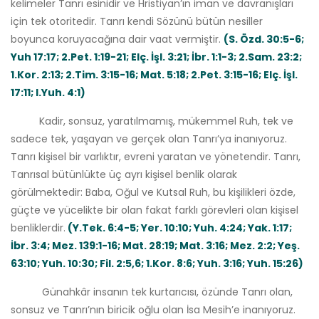
kelimeler Tanrı esinidir ve Hristiyan’ın iman ve davranışları
için tek otoritedir. Tanrı kendi Sözünü bütün nesiller
boyunca koruyacağına dair vaat vermiştir.
(S. Özd. 30:5-6;
Yuh 17:17; 2.Pet. 1:19-21; Elç. İşl. 3:21; İbr. 1:1-3; 2.Sam. 23:2;
1.Kor. 2:13; 2.Tim. 3:15-16; Mat. 5:18; 2.Pet. 3:15-16; Elç. İşl.
17:11; I.Yuh. 4:1)
Kadir, sonsuz, yaratılmamış, mükemmel Ruh, tek ve
sadece tek, yaşayan ve gerçek olan Tanrı’ya inanıyoruz.
Tanrı kişisel bir varlıktır, evreni yaratan ve yönetendir. Tanrı,
Tanrısal bütünlükte üç ayrı kişisel benlik olarak
görülmektedir: Baba, Oğul ve Kutsal Ruh, bu kişilikleri özde,
güçte ve yücelikte bir olan fakat farklı görevleri olan kişisel
benliklerdir.
(Y.Tek. 6:4-5; Yer. 10:10; Yuh. 4:24; Yak. 1:17;
İbr. 3:4; Mez. 139:1-16; Mat. 28:19; Mat. 3:16; Mez. 2:2; Yeş.
63:10; Yuh. 10:30; Fil. 2:5,6; 1.Kor. 8:6; Yuh. 3:16; Yuh. 15:26)
Günahkâr insanın tek kurtarıcısı, özünde Tanrı olan,
sonsuz ve Tanrı’nın biricik oğlu olan İsa Mesih’e inanıyoruz.