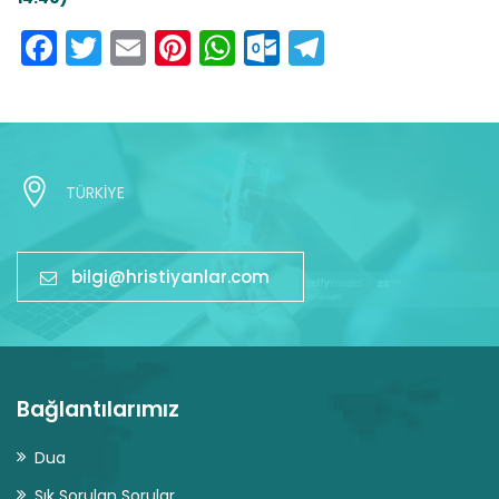
Facebook
Twitter
Email
Pinterest
WhatsApp
Outlook.com
Telegram
TÜRKİYE
bilgi@hristiyanlar.com
Bağlantılarımız
Dua
Sık Sorulan Sorular