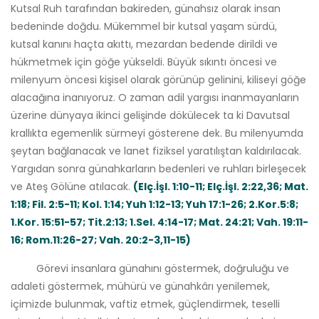
Kutsal Ruh tarafından bakireden, günahsız olarak insan
bedeninde doğdu. Mükemmel bir kutsal yaşam sürdü,
kutsal kanını haçta akıttı, mezardan bedende dirildi ve
hükmetmek için göğe yükseldi. Büyük sıkıntı öncesi ve
milenyum öncesi kişisel olarak görünüp gelinini, kiliseyi göğe
alacağına inanıyoruz. O zaman adil yargısı inanmayanların
üzerine dünyaya ikinci gelişinde dökülecek ta ki Davutsal
krallıkta egemenlik sürmeyi gösterene dek. Bu milenyumda
şeytan bağlanacak ve lanet fiziksel yaratılıştan kaldırılacak.
Yargıdan sonra günahkarların bedenleri ve ruhları birleşecek
ve Ateş Gölüne atılacak.
(Elç.İşl. 1:10-11; Elç.İşl. 2:22,36; Mat.
1:18; Fil. 2:5-11; Kol. 1:14; Yuh 1:12-13; Yuh 17:1-26; 2.Kor.5:8;
1.Kor. 15:51-57; Tit.2:13; 1.Sel. 4:14-17; Mat. 24:21; Vah. 19:11-
16; Rom.11:26-27; Vah. 20:2-3,11-15)
Görevi insanlara günahını göstermek, doğruluğu ve
adaleti göstermek, mühürü ve günahkârı yenilemek,
içimizde bulunmak, vaftiz etmek, güçlendirmek, teselli