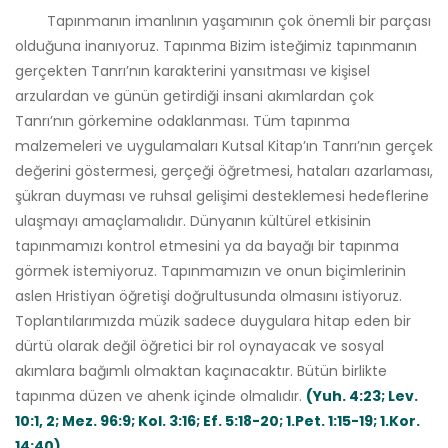
Tapınmanın imanlının yaşamının çok önemli bir parçası
olduğuna inanıyoruz. Tapınma Bizim isteğimiz tapınmanın
gerçekten Tanrı’nın karakterini yansıtması ve kişisel
arzulardan ve günün getirdiği insani akımlardan çok
Tanrı’nın görkemine odaklanması. Tüm tapınma
malzemeleri ve uygulamaları Kutsal Kitap’ın Tanrı’nın gerçek
değerini göstermesi, gerçeği öğretmesi, hataları azarlaması,
şükran duyması ve ruhsal gelişimi desteklemesi hedeflerine
ulaşmayı amaçlamalıdır. Dünyanın kültürel etkisinin
tapınmamızı kontrol etmesini ya da bayağı bir tapınma
görmek istemiyoruz. Tapınmamızın ve onun biçimlerinin
aslen Hristiyan öğretişi doğrultusunda olmasını istiyoruz.
Toplantılarımızda müzik sadece duygulara hitap eden bir
dürtü olarak değil öğretici bir rol oynayacak ve sosyal
akımlara bağımlı olmaktan kaçınacaktır. Bütün birlikte
tapınma düzen ve ahenk içinde olmalıdır.
(Yuh. 4:23; Lev.
10:1, 2; Mez. 96:9; Kol. 3:16; Ef. 5:18-20; 1.Pet. 1:15-19; 1.Kor.
14:40)