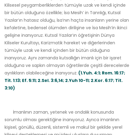
Kilisesel peygamberliklerden tümüyle uzak ve kendi içinde
bir bütün olduğuna özellikle; İsa Mesih’ in Tanrılığı, Kutsal
Yazılar’ın hatasız olduğu, İsa’nın haçta insanların yerine olan
kefaletine, bedensel ölümden dirilişine ve İsa Mesih’in ikinci
gelişine inanıyoruz. Kutsal Yazılar’ın öğretişinin Dünya
Kiliseler Kurultayı, Karizmatik hareket ve diğerlerinden
tümüyle uzak ve kendi içinden bir bütün olduğuna
inanıyoruz. Aynı zamanda kutsallığın imanlı için bir işaret
olduğuna ve sapkın olmayan öğretilerde çeşitli derecelerde
ayrılıkların olabileceğine inanıyoruz.
(1.Yuh. 4:1; Rom. 16:17;
Tit. 1:13; Ef. 5:11; 2.Sel. 3:6,14; 2.Yuh 10-11; 2.Kor. 6:17; Tit.
3:10)
İmanlının zaman, yetenek ve ondalık konusunda
sorumlu olması gerektiğine inanıyoruz. Ayrıca imanlının
kişisel, gönüllü, düzenli, sistemli ve makul bir şekilde yerel
kiliseyi desteklemesi ve müjdeyi uluslara duyurması