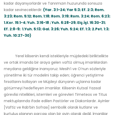
kadar dayanıyorlardır ve Tanrımızın huzurunda sonsuza
kadar sevineceklerdir.
(Yar. 3:1-24; Yar 5:3; Ef. 2:3; Rom.
3:23; Rom. 5:12; Rom. 1:18; Rom. 3:19; Rom. 3:24; Rom. 6:23;
1.Kor. 15:1-4; Yuh. 3:16-18 ; Yuh. 6:28-29; Elç.İşl. 16:30-31;
Ef. 2:8-9; 1.Yuh. 5:13; Gal. 3:26; Yuh. 5:24; Ef. 1:3; 2.Pet. 1:3;
Yuh. 10:27-30)
Yerel kilisenin kendi istekleriyle müjdedeki birliktelikte
ve ortak imanda bir araya gelen vaftiz olmuş imanlılardan
meydana geldiğine inanıyoruz. Mesih’i ve O’nun sözleriyle
yönetilme iki tür modelini takip eden; öğrenci yetiştirme
fırsatlarını kollayan ve Müjdeyi dünyanın uçlarına kadar
götürmeyi hedefleyen imanlılar. Kilisenin Kutsal Yazısal
görevlisi nitelikleri, istemleri ve görevleri Timeteos ve Titus
mektuplarında ifade edilen Pastörler ve Diakonlardır. Ayinler
[Vaftiz ve Rab’bin Sofrası] sembolik olarak kutlanır ve
kurtuluş planının parçası olan bir ayin olarak değil. İmanlılar