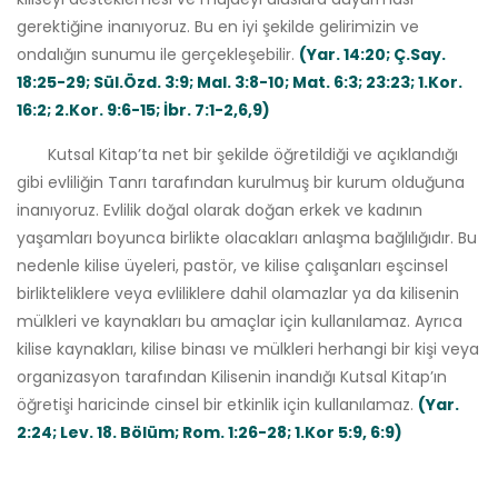
gerektiğine inanıyoruz. Bu en iyi şekilde gelirimizin ve
ondalığın sunumu ile gerçekleşebilir.
(Yar. 14:20; Ç.Say.
18:25-29; Sül.Özd. 3:9; Mal. 3:8-10; Mat. 6:3; 23:23; 1.Kor.
16:2; 2.Kor. 9:6-15; İbr. 7:1-2,6,9)
Kutsal Kitap’ta net bir şekilde öğretildiği ve açıklandığı
gibi evliliğin Tanrı tarafından kurulmuş bir kurum olduğuna
inanıyoruz. Evlilik doğal olarak doğan erkek ve kadının
yaşamları boyunca birlikte olacakları anlaşma bağlılığıdır. Bu
nedenle kilise üyeleri, pastör, ve kilise çalışanları eşcinsel
birlikteliklere veya evliliklere dahil olamazlar ya da kilisenin
mülkleri ve kaynakları bu amaçlar için kullanılamaz. Ayrıca
kilise kaynakları, kilise binası ve mülkleri herhangi bir kişi veya
organizasyon tarafından Kilisenin inandığı Kutsal Kitap’ın
öğretişi haricinde cinsel bir etkinlik için kullanılamaz.
(Yar.
2:24; Lev. 18. Bölüm; Rom. 1:26-28; 1.Kor 5:9, 6:9)