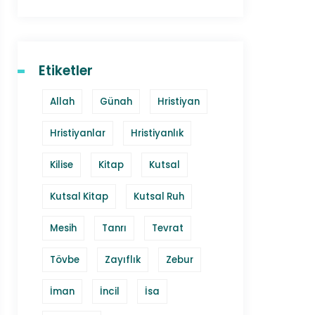
Etiketler
Allah
Günah
Hristiyan
Hristiyanlar
Hristiyanlık
Kilise
Kitap
Kutsal
Kutsal Kitap
Kutsal Ruh
Mesih
Tanrı
Tevrat
Tövbe
Zayıflık
Zebur
İman
İncil
İsa