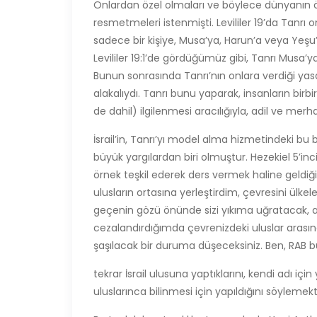
Onlardan özel olmaları ve böylece dünyanın ön
resmetmeleri istenmişti. Levililer 19’da Tanrı 
sadece bir kişiye, Musa’ya, Harun’a veya Ye
Levililer 19:1’de gördüğümüz gibi, Tanrı Musa’
Bunun sonrasında Tanrı’nın onlara verdiği yasala
alakalıydı. Tanrı bunu yaparak, insanların birb
de dahil) ilgilenmesi aracılığıyla, adil ve merh
İsrail’in, Tanrı’yı model alma hizmetindeki bu b
büyük yargılardan biri olmuştur. Hezekiel 5’inc
örnek teşkil ederek ders vermek haline geldiğin
ulusların ortasına yerleştirdim, çevresini ülk
geçenin gözü önünde sizi yıkıma uğratacak, aş
cezalandırdığımda çevrenizdeki uluslar arasın
şaşılacak bir duruma düşeceksiniz. Ben, RAB bun
tekrar İsrail ulusuna yaptıklarını, kendi adı iç
uluslarınca bilinmesi için yapıldığını söylemekt