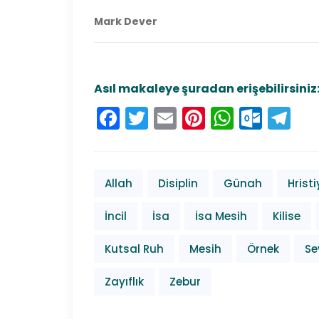
Mark Dever
Asıl makaleye şuradan erişebilirsiniz
Facebook
Twitter
Email
Pinterest
Whats
Outl
Te
Allah
Disiplin
Günah
Hrist
İncil
İsa
İsa Mesih
Kilise
Kutsal Ruh
Mesih
Örnek
Se
Zayıflık
Zebur