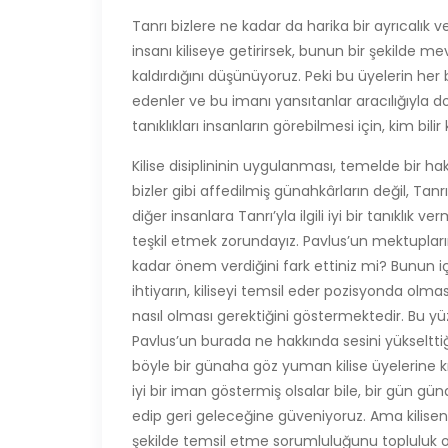
Tanrı bizlere ne kadar da harika bir ayrıcalık
insanı kiliseye getirirsek, bunun bir şekilde 
kaldırdığını düşünüyoruz. Peki bu üyelerin her 
edenler ve bu imanı yansıtanlar aracılığıyla 
tanıklıkları insanların görebilmesi için, kim bil
Kilise disiplininin uygulanması, temelde bir h
bizler gibi affedilmiş günahkârların değil, Tanr
diğer insanlara Tanrı’yla ilgili iyi bir tanıklık
teşkil etmek zorundayız. Pavlus’un mektuplarınd
kadar önem verdiğini fark ettiniz mi? Bunun içi
ihtiyarın, kiliseyi temsil eder pozisyonda ol
nasıl olması gerektiğini göstermektedir. Bu yüz
Pavlus’un burada ne hakkında sesini yükselttiğ
böyle bir günaha göz yuman kilise üyelerine kız
iyi bir iman göstermiş olsalar bile, bir gün gün
edip geri geleceğine güveniyoruz. Ama kilisenin
şekilde temsil etme sorumluluğunu topluluk o