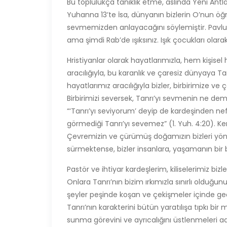
Bu toplulukça tanıklık etme, aslında Yeni Antla
Yuhanna 13’te İsa, dünyanın bizlerin O’nun öğr
sevmemizden anlayacağını söylemiştir. Pavlus, E
ama şimdi Rab’de ışıksınız. Işık çocukları olarak
Hristiyanlar olarak hayatlarımızla, hem kişis
aracılığıyla, bu karanlık ve çaresiz dünyaya Ta
hayatlarımız aracılığıyla bizler, birbirimize
Birbirimizi seversek, Tanrı’yı sevmenin ne d
“‘Tanrı’yı seviyorum’ deyip de kardeşinden n
görmediği Tanrı’yı sevemez” (1. Yuh. 4:20). Kend
Çevremizin ve çürümüş doğamızın bizleri yöneltt
sürmektense, bizler insanlara, yaşamanın bir
Pastör ve ihtiyar kardeşlerim, kiliselerimiz b
Onlara Tanrı’nın bizim ırkımızla sınırlı olduğu
şeyler peşinde koşan ve çekişmeler içinde ge
Tanrı’nın karakterini bütün yaratılışa tıpkı bir m
sunma görevini ve ayrıcalığını üstlenmeleri adı