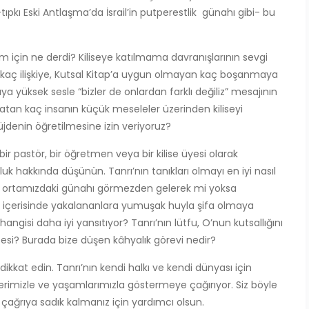
tıpkı Eski Antlaşma’da İsrail’in putperestlik günahı gibi- bu
sem için ne derdi? Kiliseye katılmama davranışlarının sevgi
kaç ilişkiye, Kutsal Kitap’a uygun olmayan kaç boşanmaya
a yüksek sesle “bizler de onlardan farklı değiliz” mesajının
an kaç insanın küçük meseleler üzerinden kiliseyi
jdenin öğretilmesine izin veriyoruz?
, bir pastör, bir öğretmen veya bir kilise üyesi olarak
 hakkında düşünün. Tanrı’nın tanıkları olmayı en iyi nasıl
m ortamızdaki günahı görmezden gelerek mi yoksa
suç içerisinde yakalananlara yumuşak huyla şifa olmaya
hangisi daha iyi yansıtıyor? Tanrı’nın lütfu, O’nun kutsallığını
sesi? Burada bize düşen kâhyalık görevi nedir?
ikkat edin. Tanrı’nın kendi halkı ve kendi dünyası için
sözlerimizle ve yaşamlarımızla göstermeye çağırıyor. Siz böyle
çağrıya sadık kalmanız için yardımcı olsun.