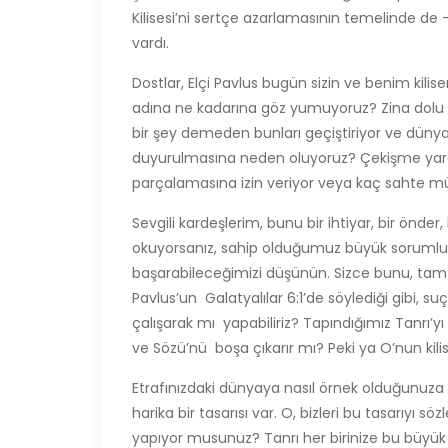
Kilisesi’ni sertçe azarlamasının temelinde de -
vardı.
Dostlar, Elçi Pavlus bugün sizin ve benim kili
adına ne kadarına göz yumuyoruz? Zina dolu 
bir şey demeden bunları geçiştiriyor ve dünyay
duyurulmasına neden oluyoruz? Çekişme yarat
parçalamasına izin veriyor veya kaç sahte mü
Sevgili kardeşlerim, bunu bir ihtiyar, bir önder
okuyorsanız, sahip olduğumuz büyük sorumluluk
başarabileceğimizi düşünün. Sizce bunu, ta
Pavlus’un Galatyalılar 6:1’de söylediği gibi, 
çalışarak mı yapabiliriz? Tapındığımız Tanrı’yı 
ve Sözü’nü boşa çıkarır mı? Peki ya O’nun kili
Etrafınızdaki dünyaya nasıl örnek olduğunuza d
harika bir tasarısı var. O, bizleri bu tasarıyı 
yapıyor musunuz? Tanrı her birinize bu büyük 