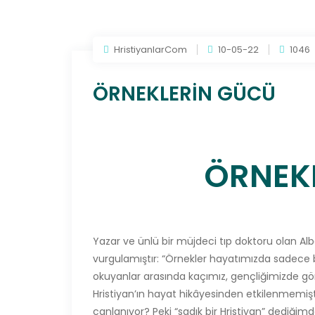
HristiyanlarCom
10-05-22
1046
ÖRNEKLERİN GÜCÜ
ÖRNEK
Yazar ve ünlü bir müjdeci tıp doktoru olan Al
vurgulamıştır: “Örnekler hayatımızda sadece bi
okuyanlar arasında kaçımız, gençliğimizde gör
Hristiyan’ın hayat hikâyesinden etkilenmemişt
canlanıyor? Peki “sadık bir Hristiyan” dediği