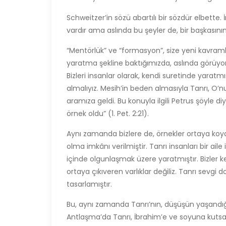
Schweitzer’in sözü abartılı bir sözdür elbett
vardır ama aslında bu şeyler de, bir başkasının b
“Mentörlük” ve “formasyon”, size yeni kavramlar
yaratma şekline baktığımızda, aslında görüyo
Bizleri insanlar olarak, kendi suretinde yaratmı
almalıyız. Mesih’in beden almasıyla Tanrı, O’n
aramıza geldi. Bu konuyla ilgili Petrus şöyle d
örnek oldu” (1. Pet. 2:21).
Aynı zamanda bizlere de, örnekler ortaya koya
olma imkânı verilmiştir. Tanrı insanları bir ai
içinde olgunlaşmak üzere yaratmıştır. Bizler k
ortaya çıkıveren varlıklar değiliz. Tanrı sevgi 
tasarlamıştır.
Bu, aynı zamanda Tanrı’nın, düşüşün yaşandığı
Antlaşma’da Tanrı, İbrahim’e ve soyuna kutsal