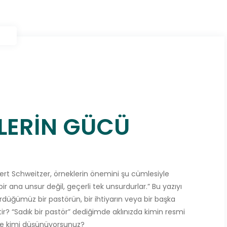
LERİN GÜCÜ
bert Schweitzer, örneklerin önemini şu cümlesiyle
r ana unsur değil, geçerli tek unsurdurlar.” Bu yazıyı
düğümüz bir pastörün, bir ihtiyarın veya bir başka
ir? “Sadık bir pastör” dediğimde aklınızda kimin resmi
mde kimi düşünüyorsunuz?