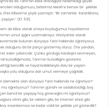
şma’da da Tanrı’nın kilise aracılığıyla hedeflediği şeydir.
encileri olduğumuzu, birbirimizi Mesih’e benzer bir şekilde
fes Kilisesi’ne şöyle yazmıştır: “Bir zamanlar karanlıktınız,
 yaşayın.” (Ef. 5:8).
el hem de kilise olarak ortaya koyduğumuz hayatlarımız
nrı’nın umut ışığını uzatmaktayız. Hristiyanlar olarak
 ve çevremizde bulunan dünyaya Tanrı hakkında öğretiyoruz.
emek olduğunu da bir parça göstermiş oluruz. Öte yandan,
efret eden yalancıdır. Çünkü gördüğü kardeşini sevmeyen,
i kutsallığımızda, Tanrı’nın kutsallığını gösteririz.
iği bencillik ve hayal kırıklıklarıyla dolu bir yaşam
 başka yolu olduğuna dair umut vermeye çağrıldık.
izleri izlemekte olan dünyaya Tanrı hakkında ne öğretiyor?
nu mu öğretiyoruz? Tanrı’nın günahı ve sadakatsizliği, boş
çen bencil bir yaşayışı hoş göreceğini mi öğretiyoruz?
ağaza vitrini gibi, bir reklam gibi, bir internet sitesi gibi
na, insanlarımıza ne kadar ciddi bir şekilde yol gösterdik?