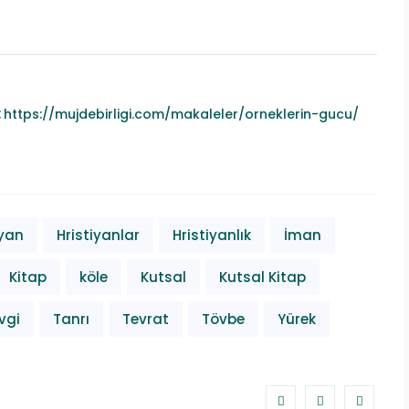
:
https://mujdebirligi.com/makaleler/orneklerin-gucu/
App
ook.com
legram
iyan
Hristiyanlar
Hristiyanlık
İman
Kitap
köle
Kutsal
Kutsal Kitap
vgi
Tanrı
Tevrat
Tövbe
Yürek