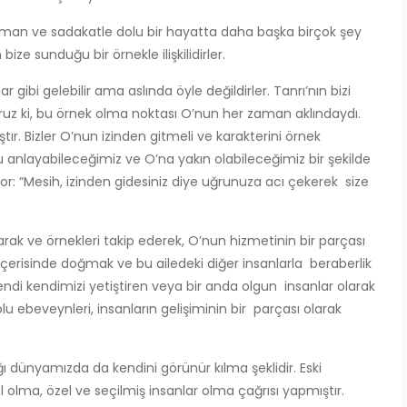
e. İman ve sadakatle dolu bir hayatta daha başka birçok şey
ize sunduğu bir örnekle ilişkilidirler.
 gibi gelebilir ama aslında öyle değildirler. Tanrı’nın bizi
ruz ki, bu örnek olma noktası O’nun her zaman aklındaydı.
ştır. Bizler O’nun izinden gitmeli ve karakterini örnek
u anlayabileceğimiz ve O’na yakın olabileceğimiz bir şekilde
iyor: “Mesih, izinden gidesiniz diye uğrunuza acı çekerek size
rak ve örnekleri takip ederek, O’nun hizmetinin bir parçası
le içerisinde doğmak ve bu ailedeki diğer insanlarla beraberlik
endi kendimizi yetiştiren veya bir anda olgun insanlar olarak
dolu ebeveynleri, insanların gelişiminin bir parçası olarak
 dünyamızda da kendini görünür kılma şeklidir. Eski
 olma, özel ve seçilmiş insanlar olma çağrısı yapmıştır.