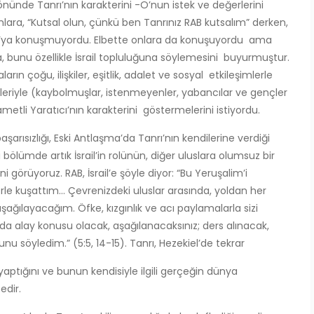
ünde Tanrı’nın karakterini -O’nun istek ve değerlerini
onlara, “Kutsal olun, çünkü ben Tanrınız RAB kutsalım” derken,
şu’ya konuşmuyordu. Elbette onlara da konuşuyordu ama
ya, bunu özellikle İsrail topluluğuna söylemesini buyurmuştur.
rın çoğu, ilişkiler, eşitlik, adalet ve sosyal etkileşimlerle
irleriyle (kaybolmuşlar, istenmeyenler, yabancılar ve gençler
ametli Yaratıcı’nın karakterini göstermelerini istiyordu.
aşarısızlığı, Eski Antlaşma’da Tanrı’nın kendilerine verdiği
i bölümde artık İsrail’in rolünün, diğer uluslara olumsuz bir
i görüyoruz. RAB, İsrail’e şöyle diyor: “Bu Yeruşalim’i
elerle kuşattım… Çevrenizdeki uluslar arasında, yoldan her
ağılayacağım. Öfke, kızgınlık ve acı paylamalarla sizi
da alay konusu olacak, aşağılanacaksınız; ders alınacak,
u söyledim.” (5:5, 14-15). Tanrı, Hezekiel’de tekrar
in yaptığını ve bunun kendisiyle ilgili gerçeğin dünya
edir.