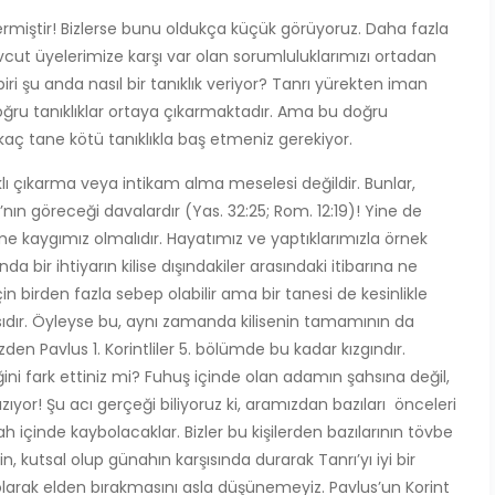
 vermiştir! Bizlerse bunu oldukça küçük görüyoruz. Daha fazla
mevcut üyelerimize karşı var olan sorumluluklarımızı ortadan
biri şu anda nasıl bir tanıklık veriyor? Tanrı yürekten iman
doğru tanıklıklar ortaya çıkarmaktadır. Ama bu doğru
ir kaç tane kötü tanıklıkla baş etmeniz gerekiyor.
aklı çıkarma veya intikam alma meselesi değildir. Bunlar,
ı’nın göreceği davalardır (Yas. 32:25; Rom. 12:19)! Yine de
 verme kaygımız olmalıdır. Hayatımız ve yaptıklarımızla örnek
a bir ihtiyarın kilise dışındakiler arasındaki itibarına ne
n birden fazla sebep olabilir ama bir tanesi de kesinlikle
masıdır. Öyleyse bu, aynı zamanda kilisenin tamamının da
den Pavlus 1. Korintliler 5. bölümde bu kadar kızgındır.
ini fark ettiniz mi? Fuhuş içinde olan adamın şahsına değil,
ıyor! Şu acı gerçeği biliyoruz ki, aramızdan bazıları önceleri
ah içinde kaybolacaklar. Bizler bu kişilerden bazılarının tövbe
, kutsal olup günahın karşısında durarak Tanrı’yı iyi bir
larak elden bırakmasını asla düşünemeyiz. Pavlus’un Korint