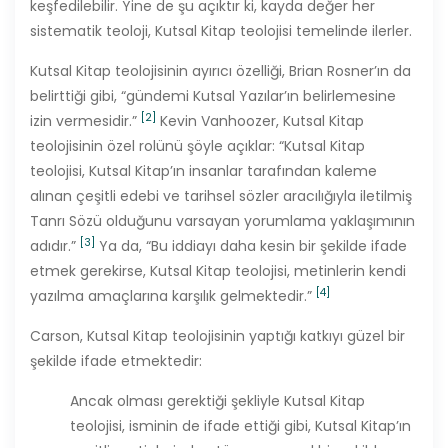
keşfedilebilir. Yine de şu açıktır ki, kayda değer her
sistematik teoloji, Kutsal Kitap teolojisi temelinde ilerler.
Kutsal Kitap teolojisinin ayırıcı özelliği, Brian Rosner’ın da
belirttiği gibi, “gündemi Kutsal Yazılar’ın belirlemesine
[2]
izin vermesidir.”
Kevin Vanhoozer, Kutsal Kitap
teolojisinin özel rolünü şöyle açıklar: “Kutsal Kitap
teolojisi, Kutsal Kitap’ın insanlar tarafından kaleme
alınan çeşitli edebi ve tarihsel sözler aracılığıyla iletilmiş
Tanrı Sözü olduğunu varsayan yorumlama yaklaşımının
[3]
adıdır.”
Ya da, “Bu iddiayı daha kesin bir şekilde ifade
etmek gerekirse, Kutsal Kitap teolojisi, metinlerin kendi
[4]
yazılma amaçlarına karşılık gelmektedir.”
Carson, Kutsal Kitap teolojisinin yaptığı katkıyı güzel bir
şekilde ifade etmektedir:
Ancak olması gerektiği şekliyle Kutsal Kitap
teolojisi, isminin de ifade ettiği gibi, Kutsal Kitap’ın