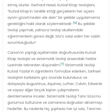
etmiş olurlar. Gerhard Hasel, Kutsal Kitap teolojisini,
“Kutsal Kitap’ın tanıklık ettiği gerçeklerin her açısını
ayrım gözetmeden ele alan” bir şekilde uygulamamız
[6]
gerektiğini haklı olarak söylemektedir.
Bu şekilde
teoloji yapmak, yalnızca teoloji okullarındaki
öğretmenlerin görevi değil,
S
öz’ü vaaz eden her vaizin
sorumluluğudur!
Carson’ın yaptığı açıklamalar doğrultusunda Kutsal
Kitap teolojisi ve sistematik teoloji arasındaki farklar
[7]
üzerinde tekrardan düşünelim.
Sistematik teoloji
Kutsal Yazılar’ın öğretilerini formülize ederken, tarihsel
teolojinin katkılarını göz önünde bulundurur ve
dolayısıyla Augustinus, Aquinas, Luther, Calvin, Edwards
ve sayısız diğer birçok kişinin çalışmalarını
derinlemesine inceler. Sistematik teoloji Tanrı Sözü’nü
günümüz kültürüne ve zamanına doğrudan aktarmayı
hedefler. Bu nedenle hiç şüphesiz her iyi vaiz, Tanrı’nın