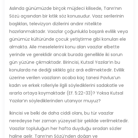
Aslında günümüzde birçok müjdeci kilisede, Tanrı’nın
Sözü açısından bir kıtlık söz konusudur. Vaaz serilerinin
başlıkları, televizyon dizilerini andırır nitelikte
hazırlanmaktadır. Vaazlar çoğunlukla başarılı evlilik veya
günümüz kültüründe çocuk yetiştirme gibi konuları ele
almakta. Aile meselelerini konu alan vaazlar elbette
yerinde ve gereklidir ancak burada genellikle iki sorun
gün yüzüne çıkmaktadır. Birincisi, Kutsal Yazılar’ın bu
konularda ne dediği sıklıkla göz ardı edilmektedir. Evlilik
üzerine verilen vaazların acaba kaç tanesi Pavlus’un
kadın ve erkek rolleriyle ilgili söylediklerini sadakatle ve
ısrarla ortaya koymaktadır (Ef. 5:22-33)? Yoksa Kutsal
Yazılar’ın söylediklerinden utanıyor muyuz?
İkincisi ve belki de daha ciddi olanı, bu tür vaazlar
neredeyse her zaman yüzeysel bir şekilde verilmektedir.
Vaazlar topluluğun her hafta duyduğu sıradan sözler
haline gelir. Tanrı’nın Sözü’nden doğan ve