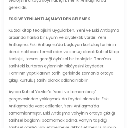
teolojisini ortaya koymak için, her iki Antlaşma da
gereklidir.
ESKİ VE YENİ ANTLAŞ
MA
’
YI DENGELEMEK
Kutsal Kitap teolojisini uygularken, Yeni ve Eski Antlaşma
arasında harika bir uyum ve diyalektik vardır. Yeni
Antlaşma, Eski Antlaşma’da başlayan kurtuluş tarihinin
doruk noktasını temsil eder ve sonuç olarak Kutsal Kitap
teolojisi, tanımı gereği öyküsel bir teolojidir. Tanrı’nın
tarihteki kurtaran eyleminin hikâyesini kaydeder.
Tanrı’nın yaptıklarının tarih içerisinde zamanla ortaya
çıkışı, kurtuluş tarihi olarak adlandırılabilir.
Ayrıca Kutsal Yazılar’a “vaat ve tamamlanış”
çerçevesinden yaklaşmak da faydalı olacaktır. Eski
Antlaşma’da vaat edilenler, Yeni Antlaşma’da
tamamlanmıştır. Eski Antlaşma vahyinin ortaya çıktığı
tarihsel bağlamı bozmamak adına, vahyin taşıdığı
tarihsel özelliği yok etmemeye dikkat etmeliyiz. Bunun