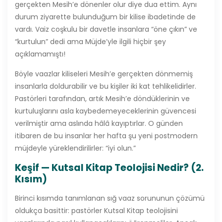
gerçekten Mesih’e dönenler olur diye dua ettim. Aynı
durum ziyarette bulunduğum bir kilise ibadetinde de
vardı. Vaiz coşkulu bir davetle insanlara “öne çıkın” ve
“kurtulun” dedi ama Müjde’yle ilgili hiçbir şey
açıklamamıştı!
Böyle vaazlar kiliseleri Mesih’e gerçekten dönmemiş
insanlarla doldurabilir ve bu kişiler iki kat tehlikelidirler.
Pastörleri tarafından, artık Mesih’e döndüklerinin ve
kurtuluşlarını asla kaybedemeyeceklerinin güvencesi
verilmiştir ama aslında hâlâ kayıptırlar. O günden
itibaren de bu insanlar her hafta şu yeni postmodern
müjdeyle yüreklendirilirler: “iyi olun.”
Keşif — Kutsal Kitap Teolojisi Nedir? (2.
Kısım)
Birinci kısımda tanımlanan sığ vaaz sorununun çözümü
oldukça basittir: pastörler Kutsal Kitap teolojisini