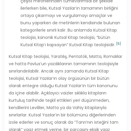
çeşitli metinlerinden tümevarımsal bir şekilde
ilerlerken bile, Kutsal Yazılar’ın
tamamı
nın birliğini
ortaya çıkarmayı ve vurgulamayı amaçlar ve
bunu yaparken de metinlerin kendisinde bulunan
kategorilerle sınırlı kalır. Bu anlamda Kutsal Kitap
teolojisi, kanonik Kutsal Kitap teolojisi, “bütün
[5]
Kutsal Kitap’ı kapsayan” Kutsal Kitap teolojisidir.
Kutsal Kitap teolojisi, Yaratılış, Pentatök, Matta, Romalılar
ve hatta Pavlus’un yazdıklarının tamamının teolojisiyle
sınırlandırılabilir. Ancak aynı zamanda Kutsal Kitap
teolojisi, Kutsal Yazılar’ın olay örgüsünün bir bütün
olarak entegre olduğu Kutsal Yazılar’ın tüm kanonunu
da içine alabilir. Açıklayıcı vaizler sıklıkla kitapların
kurtuluş tarihinde teşkil ettikleri yeri düşünmeden,
kendilerini Levililer, Matta ya da Vahiy kitaplarıyla
sınırlarlar. Kutsal Yazılar’ın bir bölümünü diğerlerinden
izole ederler ve sonuç olarak da “Tanrı’nın isteğini tam
olarak” vaaz etmek yerine, bir parçasını eksik vaaz