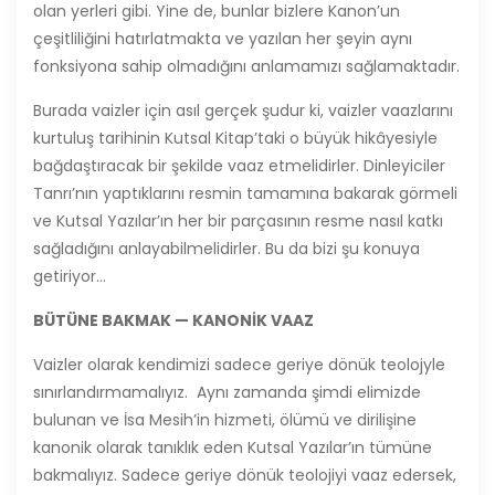
olan yerleri gibi. Yine de, bunlar bizlere Kanon’un
çeşitliliğini hatırlatmakta ve yazılan her şeyin aynı
fonksiyona sahip olmadığını anlamamızı sağlamaktadır.
Burada vaizler için asıl gerçek şudur ki, vaizler vaazlarını
kurtuluş tarihinin Kutsal Kitap’taki o büyük hikâyesiyle
bağdaştıracak bir şekilde vaaz etmelidirler. Dinleyiciler
Tanrı’nın yaptıklarını resmin tamamına bakarak görmeli
ve Kutsal Yazılar’ın her bir parçasının resme nasıl katkı
sağladığını anlayabilmelidirler. Bu da bizi şu konuya
getiriyor…
B
ÜT
ÜNE BAKMAK
—
KANON
İ
K VAAZ
Vaizler olarak kendimizi sadece geriye dönük teolojyle
sınırlandırmamalıyız. Aynı zamanda şimdi elimizde
bulunan ve İsa Mesih’in hizmeti, ölümü ve dirilişine
kanonik olarak tanıklık eden Kutsal Yazılar’ın tümüne
bakmalıyız. Sadece geriye dönük teolojiyi vaaz edersek,