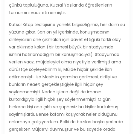
çünkü topluluğuna, Kutsal Yazılar’da öğretilenlerin
tamamını vaaz etmemiştir.
Kutsal Kitap teolojisine yönelik bilgisizliğimiz, her daim su
yüzüne çıkar. Son on yıl içerisinde, konuşmacının
dinleyicileri öne çıkmaları için davet ettiği iki farklı olay
var aklımda kalan (bir tanesi büyük bir stadyumda
ismini hatırlamadığım bir konuşmacıydı). Stadyumda
verilen vaaz, müjdeleyici olma niyetiyle verilmişti ama
dürüstçe söyleyebilirim ki, Müjde hiçbir şekilde ilan
edilmemişti. İsa Mesih’in çarmıha gerilmesi, dirilişi ve
bunların
neden
gerçekleştiğiyle ilgili hiçbir şey
söylenmemişti. Neden işlerin değil de imanın
kurtardığıyla ilgili hiçbir şey söylenmemişti. O gün
binlerce kişi öne çıktı ve şüphesiz bu kişiler kurtulmuş
sayılmışlardı. Bense kafamı kaşıyarak neler olduğunu
anlamaya çalışıyordum. Belki de bazıları başka yerlerde
gerçekten Müjde’yi duymuştur ve bu sayede orada