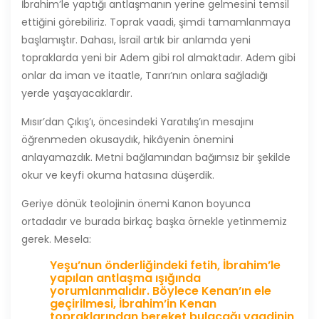
İbrahim’le yaptığı antlaşmanın yerine gelmesini temsil
ettiğini görebiliriz. Toprak vaadi, şimdi tamamlanmaya
başlamıştır. Dahası, İsrail artık bir anlamda yeni
topraklarda yeni bir Adem gibi rol almaktadır. Adem gibi
onlar da iman ve itaatle, Tanrı’nın onlara sağladığı
yerde yaşayacaklardır.
Mısır’dan Çıkış’ı, öncesindeki Yaratılış’ın mesajını
öğrenmeden okusaydık, hikâyenin önemini
anlayamazdık. Metni bağlamından bağımsız bir şekilde
okur ve keyfi okuma hatasına düşerdik.
Geriye dönük teolojinin önemi Kanon boyunca
ortadadır ve burada birkaç başka örnekle yetinmemiz
gerek. Mesela:
Yeşu’nun önderliğindeki fetih, İbrahim’le
yapılan antlaşma ışığında
yorumlanmalıdır. Böylece Kenan’ın ele
geçirilmesi, İbrahim’in Kenan
topraklarından bereket bulacağı vaadinin