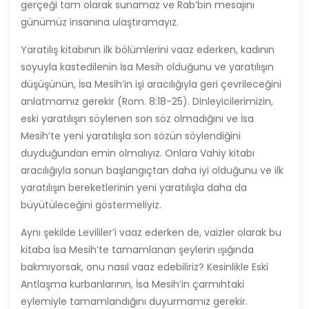
gerçeği tam olarak sunamaz ve Rab’bin mesajını
günümüz insanına ulaştıramayız.
Yaratılış kitabının ilk bölümlerini vaaz ederken, kadının
soyuyla kastedilenin İsa Mesih olduğunu ve yaratılışın
düşüşünün, İsa Mesih’in işi aracılığıyla geri çevrileceğini
anlatmamız gerekir (Rom. 8:18-25). Dinleyicilerimizin,
eski yaratılışın söylenen son söz olmadığını ve İsa
Mesih’te yeni yaratılışla son sözün söylendiğini
duyduğundan emin olmalıyız. Onlara Vahiy kitabı
aracılığıyla sonun başlangıçtan daha iyi olduğunu ve ilk
yaratılışın bereketlerinin yeni yaratılışla daha da
büyütüleceğini göstermeliyiz.
Aynı şekilde Levililer’i vaaz ederken de, vaizler olarak bu
kitaba İsa Mesih’te tamamlanan şeylerin ışığında
bakmıyorsak, onu nasıl vaaz edebiliriz? Kesinlikle Eski
Antlaşma kurbanlarının, İsa Mesih’in çarmıhtaki
eylemiyle tamamlandığını duyurmamız gerekir.