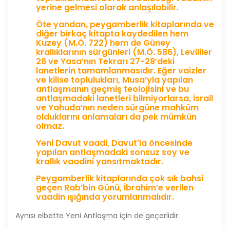
yerine gelmesi olarak anlaşılabilir.
Öte yandan, peygamberlik kitaplarında ve
diğer birkaç kitapta kaydedilen hem
Kuzey (M.Ö. 722) hem de Güney
krallıklarının sürgünleri (M.Ö. 586), Levililer
26 ve Yasa’nın Tekrarı 27-28’deki
lanetlerin tamamlanmasıdır. Eğer vaizler
ve kilise toplulukları, Musa’yla yapılan
antlaşmanın geçmiş teolojisini ve bu
antlaşmadaki lanetleri bilmiyorlarsa, İsrail
ve Yahuda’nın neden sürgüne mahkûm
olduklarını anlamaları da pek mümkün
olmaz.
Yeni Davut vaadi, Davut’la öncesinde
yapılan antlaşmadaki sonsuz soy ve
krallık vaadini yansıtmaktadır.
Peygamberlik kitaplarında çok sık bahsi
geçen Rab’bin Günü, İbrahim’e verilen
vaadin ışığında yorumlanmalıdır.
Aynısı elbette Yeni Antlaşma için de geçerlidir.