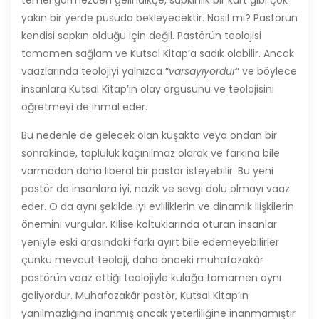
temel görmezden gelindikçe, sapkınlık bir kurt gibi çok
yakın bir yerde pusuda bekleyecektir. Nasıl mı? Pastörün
kendisi sapkın olduğu için değil. Pastörün teolojisi
tamamen sağlam ve Kutsal Kitap’a sadık olabilir. Ancak
vaazlarında teolojiyi yalnızca “
varsayıyordur
” ve böylece
insanlara Kutsal Kitap’ın olay örgüsünü ve teolojisini
öğretmeyi de ihmal eder.
Bu nedenle de gelecek olan kuşakta veya ondan bir
sonrakinde, topluluk kaçınılmaz olarak ve farkına bile
varmadan daha liberal bir pastör isteyebilir. Bu yeni
pastör de insanlara iyi, nazik ve sevgi dolu olmayı vaaz
eder. O da aynı şekilde iyi evliliklerin ve dinamik ilişkilerin
önemini vurgular. Kilise koltuklarında oturan insanlar
yeniyle eski arasındaki farkı ayırt bile edemeyebilirler
çünkü mevcut teoloji, daha önceki muhafazakâr
pastörün vaaz ettiği teolojiyle kulağa tamamen aynı
geliyordur. Muhafazakâr pastör, Kutsal Kitap’ın
yanılmazlığına inanmış ancak yeterliliğine inanmamıştır