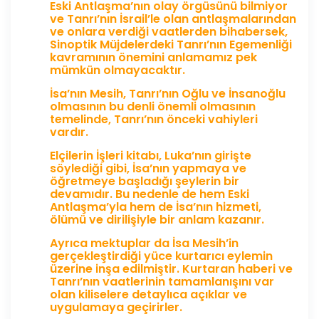
Eski Antlaşma’nın olay örgüsünü bilmiyor
ve Tanrı’nın İsrail’le olan antlaşmalarından
ve onlara verdiği vaatlerden bihabersek,
Sinoptik Müjdelerdeki Tanrı’nın Egemenliği
kavramının önemini anlamamız pek
mümkün olmayacaktır.
İsa’nın Mesih, Tanrı’nın Oğlu ve İnsanoğlu
olmasının bu denli önemli olmasının
temelinde, Tanrı’nın önceki vahiyleri
vardır.
Elçilerin İşleri kitabı, Luka’nın girişte
söylediği gibi, İsa’nın yapmaya ve
öğretmeye başladığı şeylerin bir
devamıdır. Bu nedenle de hem Eski
Antlaşma’yla hem de İsa’nın hizmeti,
ölümü ve dirilişiyle bir anlam kazanır.
Ayrıca mektuplar da İsa Mesih’in
gerçekleştirdiği yüce kurtarıcı eylemin
üzerine inşa edilmiştir. Kurtaran haberi ve
Tanrı’nın vaatlerinin tamamlanışını var
olan kiliselere detaylıca açıklar ve
uygulamaya geçirirler.