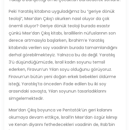
Peki Yaratılış kitabına uyguladığımız bu “geriye dönük
teoloji”, Mısır’dan Çıkış’ı okurken nasıl oluyor da çok
önemli oluyor? Geriye dönük teoloji burada esastır
çünkü Mısır’dan Çıkış kitabı, İsraillilerin nüfuslarının son
derece artmasıyla başlarken, İbrahim’e Yaratılış
kitabında verilen soy vaadinin burada tamamlandığını
derhal görebilmekteyiz. Yalnızca bu da değil. Yaratılış
3’ü düşündüğümüzde, İsrail kadın soyunu temsil
ederken, Firavun’un Yılan soyu olduğunu görüyoruz.
Firavun’un bütün yeni doğan erkek bebekleri öldürme
isteği, Yaratılış’ta önceden ifade edilen bu iki soy
arasındaki savaşta, Yılan soyunun tasarladıklarını
simgelemektedir.
Mısır’dan Çıkış boyunca ve Pentatök’ün geri kalanını
okumaya devam ettikçe, İsrail’in Mısır’dan özgür kılınışı
ve Kenan diyarını fethedecekleri vaadinin de, Rab’bin