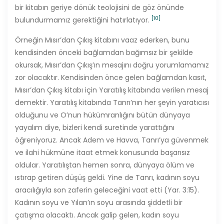
bir kitabın geriye dönük teolojisini de göz önünde
[10]
bulundurmamız gerektiğini hatırlatıyor.
Örneğin Mısır’dan Çıkış kitabını vaaz ederken, bunu
kendisinden önceki bağlamdan bağımsız bir şekilde
okursak, Mısır’dan Çıkış’ın mesajını doğru yorumlamamız
zor olacaktır. Kendisinden önce gelen bağlamdan kasıt,
Mısır’dan Çıkış kitabı için Yaratılış kitabında verilen mesaj
demektir. Yaratılış kitabında Tanrı’nın her şeyin yaratıcısı
olduğunu ve O’nun hükümranlığını bütün dünyaya
yayalım diye, bizleri kendi suretinde yarattığını
öğreniyoruz. Ancak Adem ve Havva, Tanrı’ya güvenmek
ve ilahi hükmüne itaat etmek konusunda başarısız
oldular. Yaratılıştan hemen sonra, dünyaya ölüm ve
ıstırap getiren düşüş geldi. Yine de Tanrı, kadının soyu
aracılığıyla son zaferin geleceğini vaat etti (Yar. 3:15).
Kadının soyu ve Yılan’ın soyu arasında şiddetli bir
çatışma olacaktı. Ancak galip gelen, kadın soyu