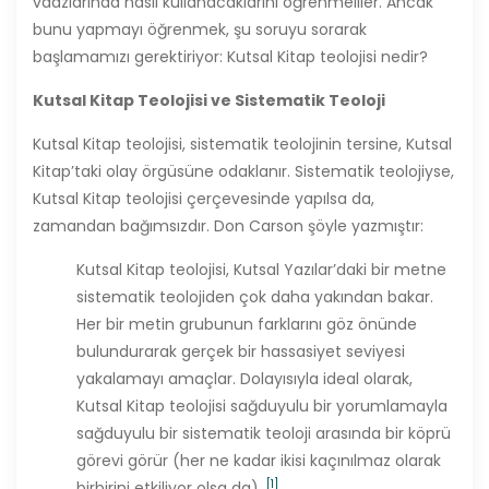
vaazlarında nasıl kullanacaklarını öğrenmeliler. Ancak
bunu yapmayı öğrenmek, şu soruyu sorarak
başlamamızı gerektiriyor: Kutsal Kitap teolojisi nedir?
Kutsal Kitap Teolojisi ve Sistematik Teoloji
Kutsal Kitap teolojisi, sistematik teolojinin tersine, Kutsal
Kitap’taki olay örgüsüne odaklanır. Sistematik teolojiyse,
Kutsal Kitap teolojisi çerçevesinde yapılsa da,
zamandan bağımsızdır. Don Carson şöyle yazmıştır:
Kutsal Kitap teolojisi, Kutsal Yazılar’daki bir metne
sistematik teolojiden çok daha yakından bakar.
Her bir metin grubunun farklarını göz önünde
bulundurarak gerçek bir hassasiyet seviyesi
yakalamayı amaçlar. Dolayısıyla ideal olarak,
Kutsal Kitap teolojisi sağduyulu bir yorumlamayla
sağduyulu bir sistematik teoloji arasında bir köprü
görevi görür (her ne kadar ikisi kaçınılmaz olarak
[1]
birbirini etkiliyor olsa da).