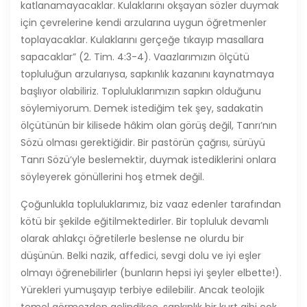
katlanamayacaklar. Kulaklarını okşayan sözler duymak
için çevrelerine kendi arzularına uygun öğretmenler
toplayacaklar. Kulaklarını gerçeğe tıkayıp masallara
sapacaklar” (2. Tim. 4:3-4). Vaazlarımızın ölçütü
topluluğun arzularıysa, sapkınlık kazanını kaynatmaya
başlıyor olabiliriz. Topluluklarımızın sapkın olduğunu
söylemiyorum. Demek istediğim tek şey, sadakatin
ölçütünün bir kilisede hâkim olan görüş değil, Tanrı’nın
Sözü olması gerektiğidir. Bir pastörün çağrısı, sürüyü
Tanrı Sözü’yle beslemektir, duymak istediklerini onlara
söyleyerek gönüllerini hoş etmek değil.
Çoğunlukla topluluklarımız, biz vaaz edenler tarafından
kötü bir şekilde eğitilmektedirler. Bir topluluk devamlı
olarak ahlakçı öğretilerle beslense ne olurdu bir
düşünün. Belki nazik, affedici, sevgi dolu ve iyi eşler
olmayı öğrenebilirler (bunların hepsi iyi şeyler elbette!).
Yürekleri yumuşayıp terbiye edilebilir. Ancak teolojik