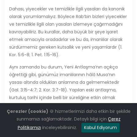
Dahası, yiyecekler ve temizlikle ilgili yasaları da kanonik
olarak yorumlamalıyız. Böylece Rab’bin bizleri yiyecekler
ve temizlikle ilgili olan yasaları izlemeye çağırmadığını
kavrayabiliriz. Bu kurallar, daha büyük bir şeye işaret
etmek amacıyla oradadırlar ve bu da, imanlılar olarak
sürdürmemiz gereken kutsallık ve yeni yaşamlardır (1.
Kor. 5:6-8; 1. Pet. 1:15-16).
Aynı zamanda bu durum, Yeni Antlaşma’nın açıkça
öğrettiği gibi, günümüz imanlılarının hâlâ Musa’nın
yasası altında oldukları anlamına da gelmemektedir
(Gal. 3:15-4:7; 2. Kor. 3:7-18). Yapılan eski antlaşma,
kurtuluş tarihi içinde belli bir süreliğine etkin olmak
üzere verilmişti. Artık Mesih’te gerçekleşen
Çerezler (cookie)
🍪 hizmetlerimizi daha etkin bir şekilde
tamamlanışla birlikte bizler, İsraillilere Rab tarafından
sunmamızı sağlamaktadır. Detaylı bilgi için
Çerez
verilen yasa altında değiliz. Bu nedenle, İsrail’e verilen
Politikamızı
inceleyebilirsiniz.
Kabul Ediyorum
yasaların günümüz uluslarına bir örnek olarak
uygulanması (günümüz Teonomistlerinin yaptığı gibi)