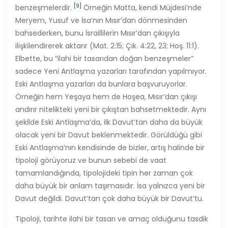
[9]
benzeşmelerdir.
Örneğin Matta, kendi Müjdesi’nde
Meryem, Yusuf ve İsa’nın Mısır’dan dönmesinden
bahsederken, bunu İsraillilerin Mısır’dan çıkışıyla
ilişkilendirerek aktarır (Mat. 2:15; Çık. 4:22, 23; Hoş. 11:1).
Elbette, bu “ilahi bir tasarıdan doğan benzeşmeler”
sadece Yeni Antlaşma yazarları tarafından yapılmıyor.
Eski Antlaşma yazarları da bunlara başvuruyorlar.
Örneğin hem Yeşaya hem de Hoşea, Mısır’dan çıkışı
andırır nitelikteki yeni bir çıkıştan bahsetmektedir. Aynı
şekilde Eski Antlaşma’da, ilk Davut’tan daha da büyük
olacak yeni bir Davut beklenmektedir. Görüldüğü gibi
Eski Antlaşma’nın kendisinde de bizler, artış halinde bir
tipoloji görüyoruz ve bunun sebebi de vaat
tamamlandığında, tipolojideki tipin her zaman çok
daha büyük bir anlam taşımasıdır. İsa yalnızca yeni bir
Davut değildi. Davut’tan çok daha büyük bir Davut’tu.
Tipoloji, tarihte ilahi bir tasarı ve amaç olduğunu tasdik