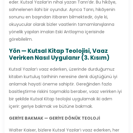
eder. Kutsal Yazılar’ın nihai yazarı Tanrı’dır. Bu hikâye,
sahnelenen ilahi bir oyundur. Ayrıca Tanrı, hikâyenin
sonunu en başından itibaren bilmektedir, öyle ki,
okuyucular olarak bizler vaatlerin tamamlanışlarına
yönelik yapılan imaları Eski Antlaşma içerisinde
görebilelim.
Yön — Kutsal Kitap Teolojisi, Vaaz
Verirken Nasıl Uygulanır (3. Kısım)
Kutsal Yazılar’ı vaaz ederken, üzerinde durduğumuz
kitabın kurtuluş tarihinin neresine denk düştüğünü iyi
anlamak hayati öneme sahiptir. Gereğinden fazla
basitleştirme riskini taşımakla beraber, vaaz verirken iyi
bir şekilde Kutsal Kitap teolojisi uygulamak iki adım
içerir: geriye bakmak ve bütüne bakmak.
GERİYE BAKMAK
—
GER
İYE DÖN
Ü
K TEOLOJİ
Walter Kaiser, bizlere Kutsal Yazılar’ı vaaz ederken, her