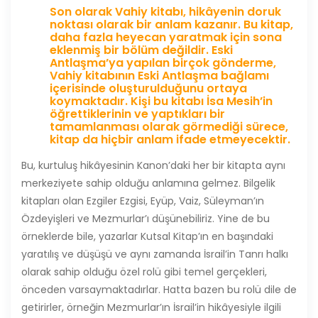
Son olarak Vahiy kitabı, hikâyenin doruk
noktası olarak bir anlam kazanır. Bu kitap,
daha fazla heyecan yaratmak için sona
eklenmiş bir bölüm değildir. Eski
Antlaşma’ya yapılan birçok gönderme,
Vahiy kitabının Eski Antlaşma bağlamı
içerisinde oluşturulduğunu ortaya
koymaktadır. Kişi bu kitabı İsa Mesih’in
öğrettiklerinin ve yaptıkları bir
tamamlanması olarak görmediği sürece,
kitap da hiçbir anlam ifade etmeyecektir.
Bu, kurtuluş hikâyesinin Kanon’daki her bir kitapta aynı
merkeziyete sahip olduğu anlamına gelmez. Bilgelik
kitapları olan Ezgiler Ezgisi, Eyüp, Vaiz, Süleyman’ın
Özdeyişleri ve Mezmurlar’ı düşünebiliriz. Yine de bu
örneklerde bile, yazarlar Kutsal Kitap’ın en başındaki
yaratılış ve düşüşü ve aynı zamanda İsrail’in Tanrı halkı
olarak sahip olduğu özel rolü gibi temel gerçekleri,
önceden varsaymaktadırlar. Hatta bazen bu rolü dile de
getirirler, örneğin Mezmurlar’ın İsrail’in hikâyesiyle ilgili