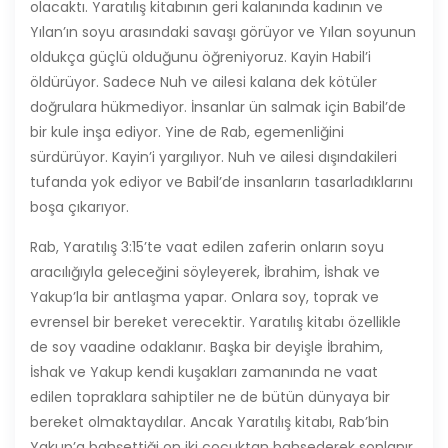
olacaktı. Yaratılış kitabının geri kalanında kadının ve
Yılan’ın soyu arasındaki savaşı görüyor ve Yılan soyunun
oldukça güçlü olduğunu öğreniyoruz. Kayin Habil’i
öldürüyor. Sadece Nuh ve ailesi kalana dek kötüler
doğrulara hükmediyor. İnsanlar ün salmak için Babil’de
bir kule inşa ediyor. Yine de Rab, egemenliğini
sürdürüyor. Kayin’i yargılıyor. Nuh ve ailesi dışındakileri
tufanda yok ediyor ve Babil’de insanların tasarladıklarını
boşa çıkarıyor.
Rab, Yaratılış 3:15’te vaat edilen zaferin onların soyu
aracılığıyla geleceğini söyleyerek, İbrahim, İshak ve
Yakup’la bir antlaşma yapar. Onlara soy, toprak ve
evrensel bir bereket verecektir. Yaratılış kitabı özellikle
de soy vaadine odaklanır. Başka bir deyişle İbrahim,
İshak ve Yakup kendi kuşakları zamanında ne vaat
edilen topraklara sahiptiler ne de bütün dünyaya bir
bereket olmaktaydılar. Ancak Yaratılış kitabı, Rab’bin
Yakup’a bahşettiği on iki çocuktan bahsederek sonlanır.