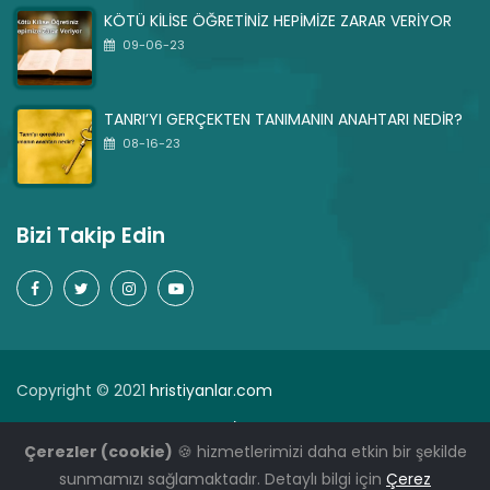
KÖTÜ KİLİSE ÖĞRETİNİZ HEPİMİZE ZARAR VERİYOR
09-06-23
TANRI’YI GERÇEKTEN TANIMANIN ANAHTARI NEDİR?
08-16-23
Bizi Takip Edin
Copyright © 2021
hristiyanlar.com
Dua
Sık Sorulan Sorular
İman Açıklamamız
Çerezler (cookie)
🍪 hizmetlerimizi daha etkin bir şekilde
Gizlilik politikası
sunmamızı sağlamaktadır. Detaylı bilgi için
Çerez