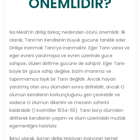
ÖNEMLİDİR?
İsa Mesih’in dirilişi birkaç nedenden ötürü önemlidir. İlk
olarak, Tanrı’nın Kendisinin büyük gücüne tanıklık eder.
Dirilişe inanmak Tanrı’ya inanmaktır. Eğer Tanrı varsa ve
eğer evreni yaratmışsa ve evren üzerinde güce
sahipse, ölüleri diriltme gücüne de sahiptir. Eğer Tanrı
böyle bir güce sahip değilse, bizim imanımız ve
tapınmamıza layık bir Tanrı değildir. Ancak hayatı
yaratmış olan onu ölümden sonra diriltebilir, ancak O
ölümün kendisinin korkunçluğunu geri çevirebilir ve
sadece O ölümün dikenini ve mezarın zaferini
kaldırabilir (1 Korintliler 15:54-55). Tanrı İsa’yı ölümden
dirilterek Kendisinin yaşam ve ölüm üzerindeki mutlak
egemenliğini hatırlatır.
İkinci olarak, İsa’nın dirilişi Hristiyan inancının temel