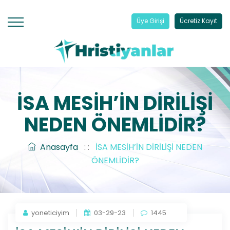
Üye Girişi
Ücretiz Kayıt
İSA MESİH’İN DİRİLİŞİ
NEDEN ÖNEMLİDİR?
Anasayfa
: :
İSA MESİH’İN DİRİLİŞİ NEDEN
ÖNEMLİDİR?
yoneticiyim
03-29-23
1445