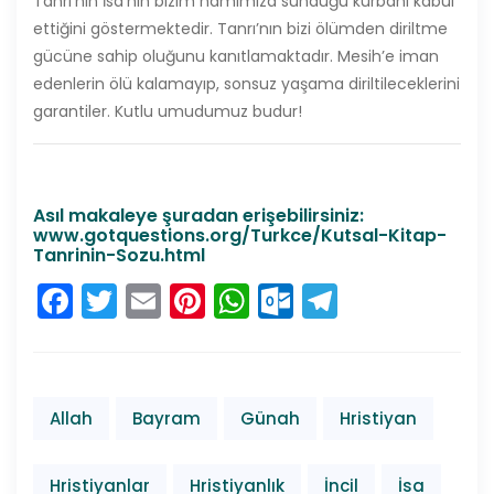
Tanrı’nın İsa’nın bizim namımıza sunduğu kurbanı kabul
ettiğini göstermektedir. Tanrı’nın bizi ölümden diriltme
gücüne sahip oluğunu kanıtlamaktadır. Mesih’e iman
edenlerin ölü kalamayıp, sonsuz yaşama diriltileceklerini
garantiler. Kutlu umudumuz budur!
Asıl makaleye şuradan erişebilirsiniz:
www.gotquestions.org/Turkce/Kutsal-Kitap-
Tanrinin-Sozu.html
Facebook
Twitter
Email
Pinterest
WhatsApp
Outlook.co
Telegra
Allah
Bayram
Günah
Hristiyan
Hristiyanlar
Hristiyanlık
İncil
İsa