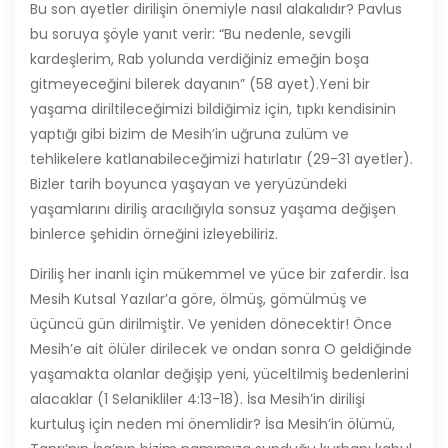
Bu son ayetler dirilişin önemiyle nasıl alakalıdır? Pavlus
bu soruya şöyle yanıt verir: “Bu nedenle, sevgili
kardeşlerim, Rab yolunda verdiğiniz emeğin boşa
gitmeyeceğini bilerek dayanın” (58 ayet).Yeni bir
yaşama diriltileceğimizi bildiğimiz için, tıpkı kendisinin
yaptığı gibi bizim de Mesih’in uğruna zulüm ve
tehlikelere katlanabileceğimizi hatırlatır (29-31 ayetler).
Bizler tarih boyunca yaşayan ve yeryüzündeki
yaşamlarını diriliş aracılığıyla sonsuz yaşama değişen
binlerce şehidin örneğini izleyebiliriz.
Diriliş her inanlı için mükemmel ve yüce bir zaferdir. İsa
Mesih Kutsal Yazılar’a göre, ölmüş, gömülmüş ve
üçüncü gün dirilmiştir. Ve yeniden dönecektir! Önce
Mesih’e ait ölüler dirilecek ve ondan sonra O geldiğinde
yaşamakta olanlar değişip yeni, yüceltilmiş bedenlerini
alacaklar (1 Selanikliler 4:13-18). İsa Mesih’in dirilişi
kurtuluş için neden mi önemlidir? İsa Mesih’in ölümü,