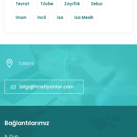
Tevrat
Tövbe
Zayıflık
Zebur
İman
İncil
İsa
İsa Mesih
TÜRKİYE
bilgi@hristiyanlar.com
Bağlantılarımız
Dua