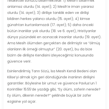
felaketsel sonucu bildirmektedir: 1) Mesih’i bildirmek
anlamsız olurdu (14. ayet); 2) Mesih’e iman yararsız
olurdu (14. ayet); 3) dirilişe tanıklık eden ve dirilişi
bildiren herkes yalancı olurdu (15. ayet); 4) kimse
günahtan kurtarılamazdı (17. ayet); 5) daha önceki
bütün inanlılar yok olurdu (18. ve 6. ayet), Hristiyanlar
dünya yüzündeki en acınacak insanlar olurdu (19. ayet).
Ama Mesih ölümden gerçekten de dirilmiştir ve “ölmüş
olanların ilk örneği olmuştur” (20. ayet), bu da bize
bizim de dirilişte Kendisini izleyeceğimiz konusunda
güvence verir.
Esinlendirilmiş Tanrı Sözü, İsa Mesih Kendi Bedeni olan
Kilise’yi almak için geri döndüğünde inanlının dirilişini
garantiler. Böylesine bir umut ve güvence Pavlus’un 1
Korintliler 15:55’de yazdığı gibi, “Ey ölüm, zaferin nerede?
Ey ölüm, dikenin nerede?” şeklinde büyük bir zafer
ezgisine yol açar.