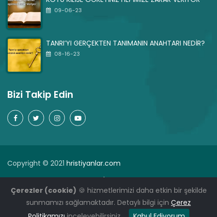
09-06-23
TANRI’YI GERÇEKTEN TANIMANIN ANAHTARI NEDİR?
08-16-23
Bizi Takip Edin
Copyright © 2021
hristiyanlar.com
Dua
Sık Sorulan Sorular
İman Açıklamamız
Çerezler (cookie)
🍪 hizmetlerimizi daha etkin bir şekilde
Gizlilik politikası
sunmamızı sağlamaktadır. Detaylı bilgi için
Çerez
I
TR-WP.COM
Politikamızı
inceleyebilirsiniz.
Kabul Ediyorum