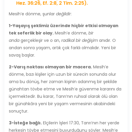
Hez. 36:26, Ef. 2:8, 2 Tim. 2:25).
Mesih’e dönme, şunlar
değildir
:
1-Yaşayış şeklimiz üzerinde hiçbir etkisi olmayan
tek seferlik bir olay.
Mesih’e dönme,
bir
anda
gerçekleşir ve o an,
radikal bir değişim
anıdır. O
andan sonra yaşam, artık çok farklı olmalıdır. Yeni bir
savaş başlar.
2-Varış noktası olmayan bir macera.
Mesih’e
dönme, bazı kişiler için uzun bir sürecin sonunda olur
ama bu dönüş, her zaman kişinin adanmış bir şekilde
günahtan tövbe etme ve Mesih’e güvenme kararını da
içermektedir. Bu karar, Tanrı’nın ruhsal olarak ölü olan
bir günahkâra yeni bir yaşam vermesinin akabindeki
sonuçtur.
3-İsteğe bağlı.
Elçilerin İşleri 17:30, Tanrı’nın her yerde
herkesin tövbe etmesini buyurduğunu söyler. Mesih’e