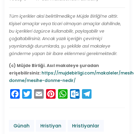
Tüm içerikler aksi belirtilmedikçe Müjde Birliği’ne aittir.
Kişisel amaçlar veya ticari olmayan amaçlar dahilinde,
bu içerikleri özgürce kullanabilir, paylaşabilir ve
çoğaltabilirsiniz. Ancak yazılı içeriğin çevrimiçi
yayınlandığı durumlarda, şu şekilde asıl makaleye
gönderme yapan bir ibare eklenmesi gerekmektedir:
(c) Müjde Birliği. Asıl makaleye şuradan
erişebilirsiniz:
https://mujdebirligi.com/makaleler/mesih
donme/mesihe-donme-nedir/
Facebook
Twitter
Email
Pinterest
WhatsApp
Outlook.co
Telegra
Günah
Hristiyan
Hristiyanlar