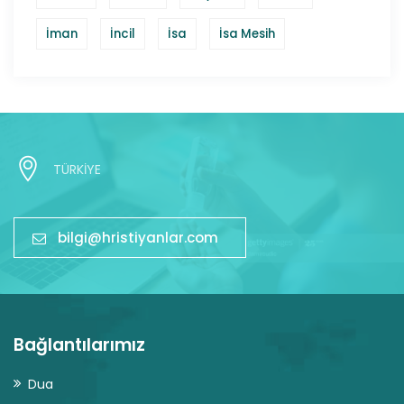
İman
İncil
İsa
İsa Mesih
TÜRKİYE
bilgi@hristiyanlar.com
Bağlantılarımız
Dua