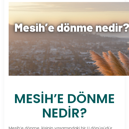
MESİH’E DÖNME
NEDİR?
Mesih’e dönme, kişinin yaşamındaki bir U dönüşüdür.