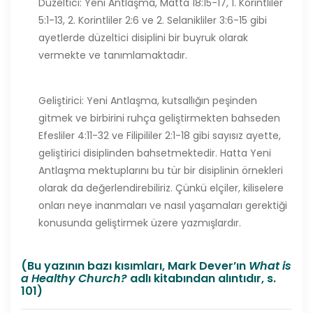
Düzeltici: Yeni Antlaşma, Matta 18:15-17, 1. Korintliler
5:1-13, 2. Korintliler 2:6 ve 2. Selanikliler 3:6-15 gibi
ayetlerde düzeltici disiplini bir buyruk olarak
vermekte ve tanımlamaktadır.
Geliştirici: Yeni Antlaşma, kutsallığın peşinden
gitmek ve birbirini ruhça geliştirmekten bahseden
Efesliler 4:11-32 ve Filipililer 2:1-18 gibi sayısız ayette,
geliştirici disiplinden bahsetmektedir. Hatta Yeni
Antlaşma mektuplarını bu tür bir disiplinin örnekleri
olarak da değerlendirebiliriz. Çünkü elçiler, kiliselere
onları neye inanmaları ve nasıl yaşamaları gerektiği
konusunda geliştirmek üzere yazmışlardır.
(Bu yazının bazı kısımları, Mark Dever’ın
What is
a Healthy Church?
adlı kitabından alıntıdır, s.
101)