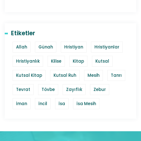
Etiketler
Allah
Günah
Hristiyan
Hristiyanlar
Hristiyanlık
Kilise
Kitap
Kutsal
Kutsal Kitap
Kutsal Ruh
Mesih
Tanrı
Tevrat
Tövbe
Zayıflık
Zebur
İman
İncil
İsa
İsa Mesih