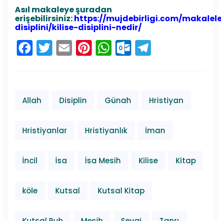
Asıl makaleye şuradan
erişebilirsiniz:
https://mujdebirligi.com/makaleler
disiplini/kilise-disiplini-nedir/
Facebook
Twitter
Email
Pinterest
WhatsApp
Outlook.co
Telegra
Allah
Disiplin
Günah
Hristiyan
Hristiyanlar
Hristiyanlık
İman
İncil
İsa
İsa Mesih
Kilise
Kitap
köle
Kutsal
Kutsal Kitap
Kutsal Ruh
Mesih
Sevgi
Tanrı