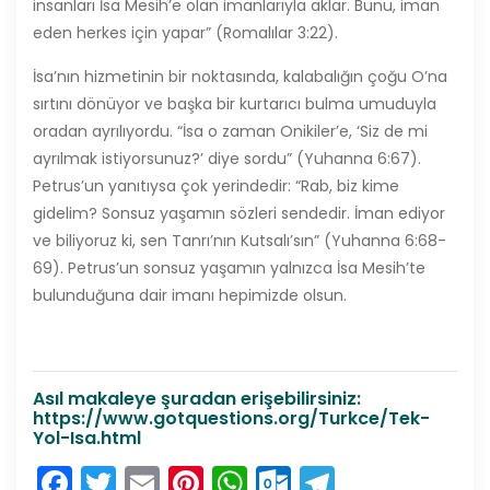
insanları İsa Mesih’e olan imanlarıyla aklar. Bunu, iman
eden herkes için yapar” (Romalılar 3:22).
İsa’nın hizmetinin bir noktasında, kalabalığın çoğu O’na
sırtını dönüyor ve başka bir kurtarıcı bulma umuduyla
oradan ayrılıyordu. “İsa o zaman Onikiler’e, ‘Siz de mi
ayrılmak istiyorsunuz?’ diye sordu” (Yuhanna 6:67).
Petrus’un yanıtıysa çok yerindedir: “Rab, biz kime
gidelim? Sonsuz yaşamın sözleri sendedir. İman ediyor
ve biliyoruz ki, sen Tanrı’nın Kutsalı’sın” (Yuhanna 6:68-
69). Petrus’un sonsuz yaşamın yalnızca İsa Mesih’te
bulunduğuna dair imanı hepimizde olsun.
Asıl makaleye şuradan erişebilirsiniz:
https://www.gotquestions.org/Turkce/Tek-
Yol-Isa.html
Facebook
Twitter
Email
Pinterest
WhatsApp
Outlook.co
Telegra