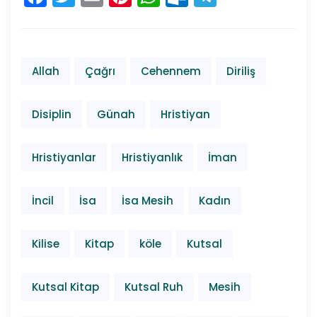
Allah
Çağrı
Cehennem
Diriliş
Disiplin
Günah
Hristiyan
Hristiyanlar
Hristiyanlık
İman
İncil
İsa
İsa Mesih
Kadın
Kilise
Kitap
köle
Kutsal
Kutsal Kitap
Kutsal Ruh
Mesih