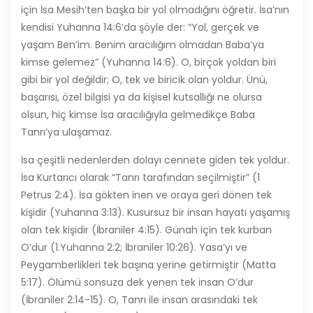
için İsa Mesih’ten başka bir yol olmadığını öğretir. İsa’nın
kendisi Yuhanna 14:6’da şöyle der: “Yol, gerçek ve
yaşam Ben’im. Benim aracılığım olmadan Baba’ya
kimse gelemez” (Yuhanna 14:6). O, birçok yoldan biri
gibi bir yol değildir; O, tek ve biricik olan yoldur. Ünü,
başarısı, özel bilgisi ya da kişisel kutsallığı ne olursa
olsun, hiç kimse İsa aracılığıyla gelmedikçe Baba
Tanrı’ya ulaşamaz.
İsa çeşitli nedenlerden dolayı cennete giden tek yoldur.
İsa Kurtarıcı olarak “Tanrı tarafından seçilmiştir” (1
Petrus 2:4). İsa gökten inen ve oraya geri dönen tek
kişidir (Yuhanna 3:13). Kusursuz bir insan hayatı yaşamış
olan tek kişidir (İbraniler 4:15). Günah için tek kurban
O’dur (1.Yuhanna 2:2; İbraniler 10:26). Yasa’yı ve
Peygamberlikleri tek başına yerine getirmiştir (Matta
5:17). Ölümü sonsuza dek yenen tek insan O’dur
(İbraniler 2:14-15). O, Tanrı ile insan arasındaki tek