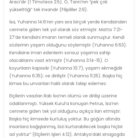
Aracı’dır (1 Timoteos 2:5). O, Tanrı’nın “pek çok
yükselttiği” tek insandır (Filipililer 2:9).
İsa, Yuhanna 14:6’nın yanı sıra birçok yerde Kendisinden
cennete giden tek yol olarak söz etmiştir. Matta 7:21-
27’de Kendisini imanın temeli olarak sunmuştur. Kendi
sözlerinin yaşam olduğunu söylemiştir (Yuhanna 6:63).
Kendisine iman edenlerin sonsuz yaşama sahip
olacaklarını vaat etmiştir (Yuhanna 3:14-15). O
koyunların kapısıdır (Yuhanna 10:7); yaşam ekmeğidir
(Yuhanna 6:35); ve diriliştir (Yuhanna 11:25). Başka hiç
kimse bu unvanları haklı olarak talep edemez.
Elçilerin vaazları Rab İsa’nın ölümü ve dirilişi üzerine
odaklanmıştı. Yüksek Kurul’a konuşan Petrus, İsa’nın
cennete giden tek yol olduğunu açıkça ilan etmiştir:
Başka hiç kimsede kurtuluş yoktur. Bu göğün altında
insanlara bağışlanmış, bizi kurtarabilecek başka hiçbir
ad yoktur” (Elçilerin İşleri 4:12). Antakya’daki sinagogda