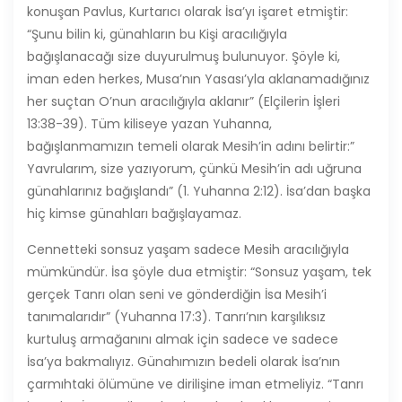
konuşan Pavlus, Kurtarıcı olarak İsa’yı işaret etmiştir:
“Şunu bilin ki, günahların bu Kişi aracılığıyla
bağışlanacağı size duyurulmuş bulunuyor. Şöyle ki,
iman eden herkes, Musa’nın Yasası’yla aklanamadığınız
her suçtan O’nun aracılığıyla aklanır” (Elçilerin İşleri
13:38-39). Tüm kiliseye yazan Yuhanna,
bağışlanmamızın temeli olarak Mesih’in adını belirtir:”
Yavrularım, size yazıyorum, çünkü Mesih’in adı uğruna
günahlarınız bağışlandı” (1. Yuhanna 2:12). İsa’dan başka
hiç kimse günahları bağışlayamaz.
Cennetteki sonsuz yaşam sadece Mesih aracılığıyla
mümkündür. İsa şöyle dua etmiştir: “Sonsuz yaşam, tek
gerçek Tanrı olan seni ve gönderdiğin İsa Mesih’i
tanımalarıdır” (Yuhanna 17:3). Tanrı’nın karşılıksız
kurtuluş armağanını almak için sadece ve sadece
İsa’ya bakmalıyız. Günahımızın bedeli olarak İsa’nın
çarmıhtaki ölümüne ve dirilişine iman etmeliyiz. “Tanrı