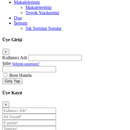
Makalelerimiz
Makalelerimiz
Teşvik Yazılarımız
Dua
İletişim
Sık Sorulan Sorular
Üye Girişi
×
Kullanıcı Adı
Şifre
Şifremi unuttum?
Beni Hatırla
Giriş Yap
Üye Kayıt
×