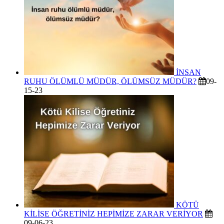
İNSAN
RUHU ÖLÜMLÜ MÜDÜR, ÖLÜMSÜZ MÜDÜR?
09-
15-23
KÖTÜ
KİLİSE ÖĞRETİNİZ HEPİMİZE ZARAR VERİYOR
09-06-23