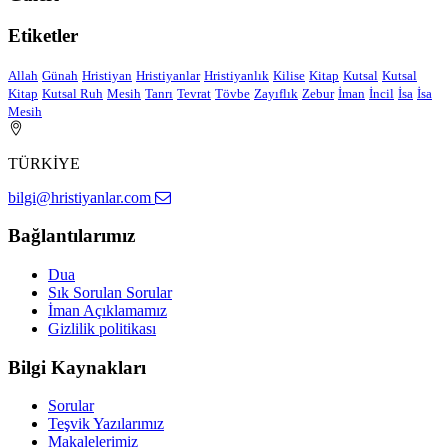
Etiketler
Allah
Günah
Hristiyan
Hristiyanlar
Hristiyanlık
Kilise
Kitap
Kutsal
Kutsal
Kitap
Kutsal Ruh
Mesih
Tanrı
Tevrat
Tövbe
Zayıflık
Zebur
İman
İncil
İsa
İsa
Mesih
TÜRKİYE
bilgi@hristiyanlar.com
Bağlantılarımız
Dua
Sık Sorulan Sorular
İman Açıklamamız
Gizlilik politikası
Bilgi Kaynakları
Sorular
Teşvik Yazılarımız
Makalelerimiz