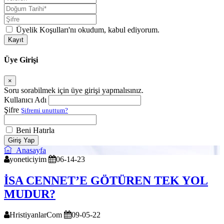
Üyelik Koşulları
'nı okudum, kabul ediyorum.
Kayıt
Üye Girişi
×
Soru sorabilmek için üye girişi yapmalısınız.
Kullanıcı Adı
Şifre
Şifremi unuttum?
Beni Hatırla
Giriş Yap
Anasayfa
yoneticiyim
06-14-23
İSA CENNET’E GÖTÜREN TEK YOL
MUDUR?
HristiyanlarCom
09-05-22