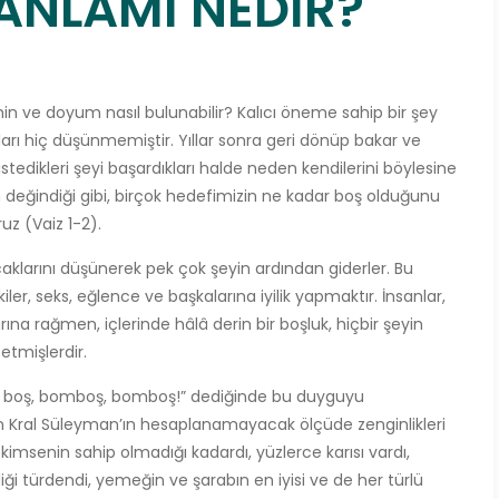
ANLAMI NEDİR?
ve doyum nasıl bulunabilir? Kalıcı öneme sahip bir şey
uları hiç düşünmemiştir. Yıllar sonra geri dönüp bakar ve
tedikleri şeyi başardıkları halde neden kendilerini böylesine
ın değindiği gibi, birçok hedefimizin ne kadar boş olduğunu
uz (Vaiz 1-2).
larını düşünerek pek çok şeyin ardından giderler. Bu
lişkiler, seks, eğlence ve başkalarına iyilik yapmaktır. İnsanlar,
arına rağmen, içlerinde hâlâ derin bir boşluk, hiçbir şeyin
etmişlerdir.
r şey boş, bomboş, bomboş!” dediğinde bu duyguyu
zan Kral Süleyman’ın hesaplanamayacak ölçüde zenginlikleri
imsenin sahip olmadığı kadardı, yüzlerce karısı vardı,
diği türdendi, yemeğin ve şarabın en iyisi ve de her türlü