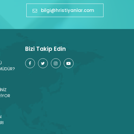
bilgi@hristiyanlar.com
Bizi Takip Edin
Ü
MÜDÜR?
İNİZ
RİYOR
N
RI