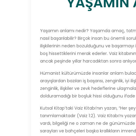
YAŞAMIN 
Yaşamın anlamı nedir? Yaşamda amaç, tatmin 
nasıl başarılabilir? Birçok insan bu önemli sor
ilişkilerinin neden bozulduğunu ve başarmayı is
boş hissettiklerini merak ederler. Vaiz kitabın
ancak peşinde yıllar harcadıktan sonra anlıyor
Hümanist kültürümüzde insanlar anlam bulacak
arayışlardan bazıları iş başarısı, zenginlik, iyi i
zenginlik, ilişkiler ve zevk hedeflerine ulaşmal
dolduramadığı bir boşluk hissi olduğunu ifade 
Kutsal Kitap’taki Vaiz Kitabı’nın yazarı, “He
tanımlamaktadır (Vaiz 1:2). Vaiz Kitabı’nı ya
vardı, bilgeliği ne o zaman ne de günümüzde k
sarayları ve bahçeleri başka krallıkların imren