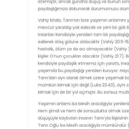
istemiştir, ancak günaha düşüş ve bunun son
paydaşlığımıza dokunarak durumumuzu olumsuz
Vahiy kitabı, Tanrı’nın bize yaşamın anlamını y
mevcut yaratılışı yok edecek ve yeni bir gök i
insanları Kendisiyle yeniden tam bir paydaşl
edilerek ateş gölüne atılacaktır (Vahiy 20:11-
hastalık, ölüm ya da acı olmayacaktır (Vahiy 2
kişiler O’nun çocukları olacaktır (Vahiy 21:7).
kendisiyle paydaşlık etmemiz için yarattı, in
yaşamda bu paydaşlığı yeniden kuruyor. Hay
Tanrı’dan ayrı olarak ölmek üzere yaşamak b
mümkün kılmak için değil (Luka 23:43), aynı
kılmak için de bir yol açmıştır. Bu sonsuz mutl
Yaşamın anlamı İsa Mesih aracılığıyla yenileni
Hem şimdi ve hem de sonsuzlukta olmak üze
düşüşüyle kaybolan insanın Tanrı’yla ilişkisini
Tanrı Oğlu İsa Mesih aracılığıyla mümkündür (Elç