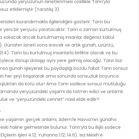
ucunda yeryüzünün lanetlenmesi özellikle Tanrı’yla
 etkilemiştir (Yaratılış 3).
eniden kazandırmakla ilgilendiğini gösterir. Tanrı bu
le yeni bir yeryüzü yaratacaktır. Tanrı o zaman kurtulmuş
ığa sokacak ancak kurtulmamış insanlar değersiz kabul
15). Günahın laneti sona erecek ve artık günah, üzüntü,
1:4). Tanrı bu kurtulmuş insanlarla birlikte olacak ve bu
 Böylece dönüp dolaşıp aynı yere gelmiş olacağız. Tanrı bizi
sansa günah işleyerek bu paydaşlığı bozdu fakat Tanrı sonsuz
atı her şeyi başararak ama sonunda sonsuzluk boyunca
oşluktan da kötü olur! Ama Tanrı sadece sonsuz mutluluğu
 zamanda yeryüzündeki yaşamı da tatmin edici ve anlamlı
uluk ve “yeryüzündeki cennet” nasıl elde edilir?
r
re yaşamın gerçek anlamı, Adem’le Havva’nın günaha
n eski haline gelmesinde bulunur. Tanrı’yla bu ilişki sadece
ilerin İşleri 4:12; Yuhanna 1:12; 14:6). İsa Mesih’e