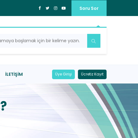
Soru Sor
İLETIŞIM
Üye Girişi
Ücretiz Kayıt
?