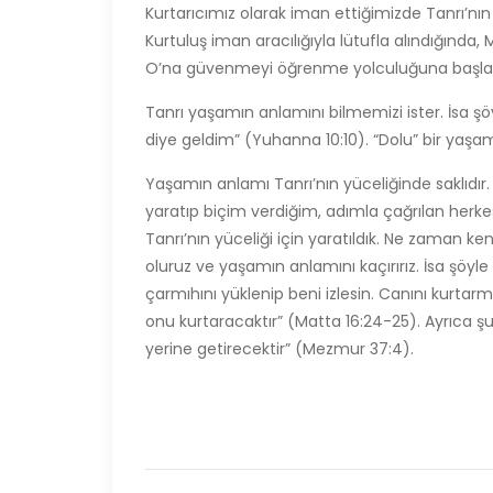
Kurtarıcımız olarak iman ettiğimizde Tanrı’n
Kurtuluş iman aracılığıyla lütufla alındığında, 
O’na güvenmeyi öğrenme yolculuğuna başlar
Tanrı yaşamın anlamını bilmemizi ister. İsa ş
diye geldim” (Yuhanna 10:10). “Dolu” bir yaşa
Yaşamın anlamı Tanrı’nın yüceliğinde saklıdır. T
yaratıp biçim verdiğim, adımla çağrılan herke
Tanrı’nın yüceliği için yaratıldık. Ne zaman ke
oluruz ve yaşamın anlamını kaçırırız. İsa şöyl
çarmıhını yüklenip beni izlesin. Canını kurtar
onu kurtaracaktır” (Matta 16:24-25). Ayrıca şu 
yerine getirecektir” (Mezmur 37:4).