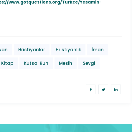
ps://www.gotquestions.org/Turkce/Yasamin-
App
ook.com
legram
iyan
Hristiyanlar
Hristiyanlık
İman
 Kitap
Kutsal Ruh
Mesih
Sevgi