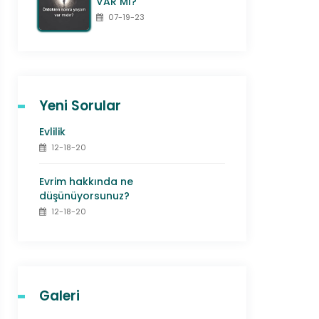
VAR MI?
07-19-23
Yeni Sorular
Evlilik
12-18-20
Evrim hakkında ne
düşünüyorsunuz?
12-18-20
Galeri