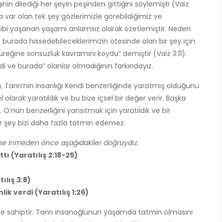
in dilediği her şeyin peşinden gittiğini söylemişti (Vaiz
 var olan tek şey gözlerimizle görebildiğimiz ve
ibi yaşanan yaşamı anlamsız olarak özetlemiştir. Neden
e burada hissedebileceklerimizin ötesinde olan bir şey için
yüreğine sonsuzluk kavramını koydu” demiştir (Vaiz 3:11).
di ve burada” olanlar olmadığının farkındayız.
’nda, Tanrı’nın insanlığı Kendi benzerliğinde yaratmış olduğunu
l olarak yaratıldık ve bu bize içsel bir değer verir. Başka
O’nun benzerliğini yansıtmak için yaratıldık ve bir
ir şey bizi daha fazla tatmin edemez.
ne inmeden önce aşağıdakiler doğruydu:
ttı (Yaratılış 2:18-25)
ılış 3:8)
k verdi (Yaratılış 1:26)
eme sahiptir. Tanrı insanoğlunun yaşamda tatmin olmasını