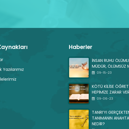
 Kaynakları
Haberler
ar
İNSAN RUHU ÖLÜML
MÜDÜR, ÖLÜMSÜZ 
k Yazılarımız
09-15-23
elerimiz
KÖTÜ KİLİSE ÖĞRET
HEPİMİZE ZARAR VE
09-06-23
TANRI’YI GERÇEKTE
TANIMANIN ANAHTA
NEDİR?