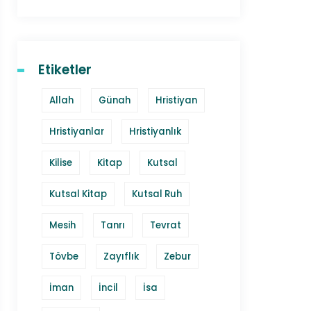
Etiketler
Allah
Günah
Hristiyan
Hristiyanlar
Hristiyanlık
Kilise
Kitap
Kutsal
Kutsal Kitap
Kutsal Ruh
Mesih
Tanrı
Tevrat
Tövbe
Zayıflık
Zebur
İman
İncil
İsa