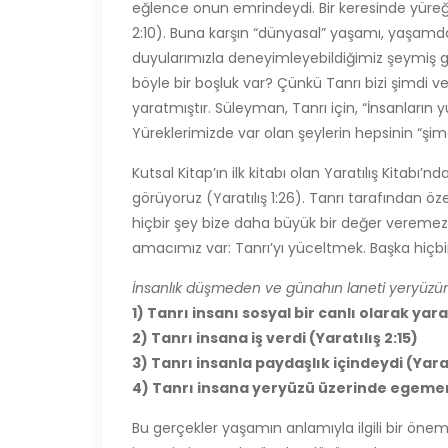
eğlence onun emrindeydi. Bir keresinde yüreğin
2:10). Buna karşın “dünyasal” yaşamı, yaşamda
duyularımızla deneyimleyebildiğimiz şeymiş g
böyle bir boşluk var? Çünkü Tanrı bizi şimdi v
yaratmıştır. Süleyman, Tanrı için, “İnsanların 
Yüreklerimizde var olan şeylerin hepsinin “şim
Kutsal Kitap’ın ilk kitabı olan Yaratılış Kitabı
görüyoruz (Yaratılış 1:26). Tanrı tarafından öze
hiçbir şey bize daha büyük bir değer veremez. 
amacımız var: Tanrı’yı yüceltmek. Başka hiçb
İnsanlık düşmeden ve günahın laneti yeryüzü
1) Tanrı insanı sosyal bir canlı olarak yara
2) Tanrı insana iş verdi (Yaratılış 2:15)
3) Tanrı insanla paydaşlık içindeydi (Yarat
4) Tanrı insana yeryüzü üzerinde egemenli
Bu gerçekler yaşamın anlamıyla ilgili bir ön