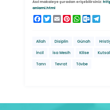
Asıl makaleye şuradan erişebilirsiniz:
htt
anlami.html
Facebook
Twitter
Email
Pinterest
Whats
Outl
Te
Allah
Disiplin
Günah
Hrist
İncil
İsa Mesih
Kilise
Kutsal
Tanrı
Tevrat
Tövbe