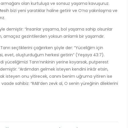
ın armağanı olan kurtuluşa ve sonsuz yaşama kavuşuruz.
Mesih bizi yeni yaratıklar haline getirir ve O’na yakınlaşma ve
ız.
öyle demiştir: “İnsanlar yaşama, bol yaşama sahip olsunlar
m, amaçsız gezintilerden yoksun anlamlı bir yaşamdır.
anrı seçtiklerini çağırırken şöyle der: “Yüceliğim için
si, evet, oluşturduğum herkesi getirin” (Yeşaya 43:7).
ndi yüceliğimizi Tanrı’nınkinin yerine koyarsak, putperest
e demiştir: “Ardımdan gelmek isteyen kendini inkâr etsin,
mak isteyen onu yitirecek, canını benim uğruma yitiren ise
vaade sahibiz: “RAB’den zevk al, O senin yüreğinin dileklerini