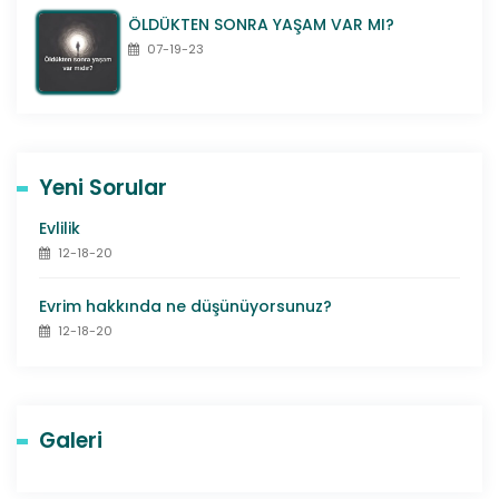
tulipbet
ÖLDÜKTEN SONRA YAŞAM VAR MI?
vdcasino
07-19-23
vegabet
venusbet
vevobahis
Yeni Sorular
Evlilik
12-18-20
Evrim hakkında ne düşünüyorsunuz?
12-18-20
Galeri