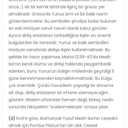
önce…) ait bir kemik lahtinde ilginç bir gravür yer
almaktadır. Gravürde Yunus ismi ve bir balık resmi
gözlemlenmekte. Bu semboller şimdiye kadar bulunan
en eski Hristiyan sanat tasviri olarak kabul görürler.
Ayrıca diriliş anlatısının tarihselliğine ilişkin en önemli
bulgulardan bir tanesidir. Yunus ve balık sembolleri
Hristiyan sanatında dirilişe ilişkin kullanılmaktadır. Bu
şekilde bir tasvir yapılması, Matta 12:39-40’da Mesih
İsa’nın kendi ölümü ve dirilişi hakkında peygamberlik
ederken, bunu Yunus’un balığın midesinde geçirdiği 3
güne benzetmesinden kaynaklanmaktadır. Bu bulgu
çok önemlidir. Çünkü havarilerin yaşadığı bir döneme
ait olup, diriliş anlatısının bir efsane olamayacağını
gösterir. Nitekim efsaneler hemen değil, birkaç neslin
sonunda hikayelerin “süslenmeleriyle” ortaya çıkar.
(2)
İncil’e göre, Aramatyalı Yusuf Mesih İsa’nın cesedini
almak için Pontius Pilatus’tan izin aldı. Cesedi