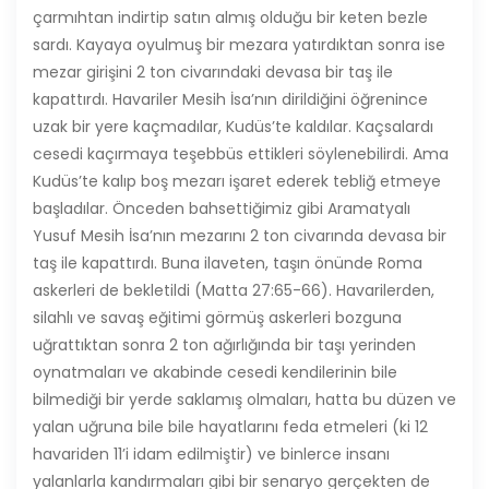
çarmıhtan indirtip satın almış olduğu bir keten bezle
sardı. Kayaya oyulmuş bir mezara yatırdıktan sonra ise
mezar girişini 2 ton civarındaki devasa bir taş ile
kapattırdı. Havariler Mesih İsa’nın dirildiğini öğrenince
uzak bir yere kaçmadılar, Kudüs’te kaldılar. Kaçsalardı
cesedi kaçırmaya teşebbüs ettikleri söylenebilirdi. Ama
Kudüs’te kalıp boş mezarı işaret ederek tebliğ etmeye
başladılar. Önceden bahsettiğimiz gibi Aramatyalı
Yusuf Mesih İsa’nın mezarını 2 ton civarında devasa bir
taş ile kapattırdı. Buna ilaveten, taşın önünde Roma
askerleri de bekletildi (Matta 27:65-66). Havarilerden,
silahlı ve savaş eğitimi görmüş askerleri bozguna
uğrattıktan sonra 2 ton ağırlığında bir taşı yerinden
oynatmaları ve akabinde cesedi kendilerinin bile
bilmediği bir yerde saklamış olmaları, hatta bu düzen ve
yalan uğruna bile bile hayatlarını feda etmeleri (ki 12
havariden 11’i idam edilmiştir) ve binlerce insanı
yalanlarla kandırmaları gibi bir senaryo gerçekten de