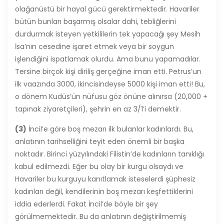
olağanüstü bir hayal gücü gerektirmektedir. Havariler
bütün bunları başarmış olsalar dahi, tebliğlerini
durdurmak isteyen yetkililerin tek yapacağı şey Mesih
İsa’nın cesedine işaret etmek veya bir soygun
işlendiğini ispatlamak olurdu. Ama bunu yapamadılar.
Tersine birçok kişi diriliş gerçeğine iman etti. Petrus’un
ilk vaazında 3000, ikincisindeyse 5000 kişi iman etti! Bu,
o dönem Kudüs’ün nüfusu göz önüne alınırsa (20,000 +
tapınak ziyaretçileri), şehrin en az 3/1’i demektir.
(3)
İncil’e göre boş mezarı ilk bulanlar kadınlardı. Bu,
anlatının tarihselliğini teyit eden önemli bir başka
noktadır. Birinci yüzyılındaki Filistin’de kadınların tanıklığı
kabul edilmezdi. Eğer bu olay bir kurgu olsaydı ve
Havariler bu kurguyu kanıtlamak isteselerdi şüphesiz
kadınları değil, kendilerinin boş mezarı keşfettiklerini
iddia ederlerdi. Fakat İncil’de böyle bir şey
görülmemektedir. Bu da anlatının değiştirilmemiş