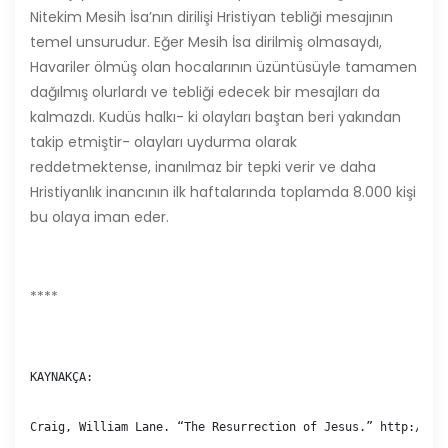
Nitekim Mesih İsa’nın dirilişi Hristiyan tebliği mesajının
temel unsurudur. Eğer Mesih İsa dirilmiş olmasaydı,
Havariler ölmüş olan hocalarının üzüntüsüyle tamamen
dağılmış olurlardı ve tebliği edecek bir mesajları da
kalmazdı. Kudüs halkı- ki olayları baştan beri yakından
takip etmiştir- olayları uydurma olarak
reddetmektense, inanılmaz bir tepki verir ve daha
Hristiyanlık inancının ilk haftalarında toplamda 8.000 kişi
bu olaya iman eder.
****
KAYNAKÇA:

Craig, William Lane. “The Resurrection of Jesus.” http://www