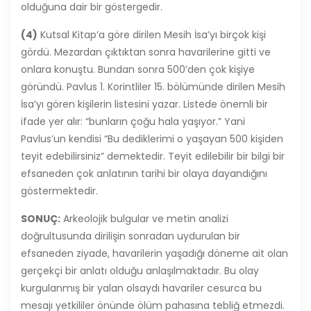
olduğuna dair bir göstergedir.
(4)
Kutsal Kitap’a göre dirilen Mesih İsa’yı birçok kişi
gördü. Mezardan çıktıktan sonra havarilerine gitti ve
onlara konuştu. Bundan sonra 500’den çok kişiye
göründü. Pavlus 1. Korintliler 15. bölümünde dirilen Mesih
İsa’yı gören kişilerin listesini yazar. Listede önemli bir
ifade yer alır: “bunların çoğu hala yaşıyor.” Yani
Pavlus’un kendisi “Bu dediklerimi o yaşayan 500 kişiden
teyit edebilirsiniz” demektedir. Teyit edilebilir bir bilgi bir
efsaneden çok anlatının tarihi bir olaya dayandığını
göstermektedir.
SONUÇ:
Arkeolojik bulgular ve metin analizi
doğrultusunda dirilişin sonradan uydurulan bir
efsaneden ziyade, havarilerin yaşadığı döneme ait olan
gerçekçi bir anlatı olduğu anlaşılmaktadır. Bu olay
kurgulanmış bir yalan olsaydı havariler cesurca bu
mesajı yetkililer önünde ölüm pahasına tebliğ etmezdi.