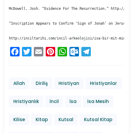
McDowell, Josh. “Evidence For The Resurrection.” http://www.
“Inscription Appears to Confirm ‘Sign of Jonah’ on Jerusale
http://inciltarihi.com/incil-arkeolojisi/isa-bir-mit-midir/
Facebook
Twitter
Email
Pinterest
WhatsApp
Outlook.co
Telegra
asyabahis
bahisnow
bahsegel
baymavi
Allah
Diriliş
Hristiyan
Hristiyanlar
betboo
betebet
Hristiyanlık
İncil
İsa
İsa Mesih
betgram
betmatik
betpas
Kilise
Kitap
Kutsal
Kutsal Kitap
bets10
betvole