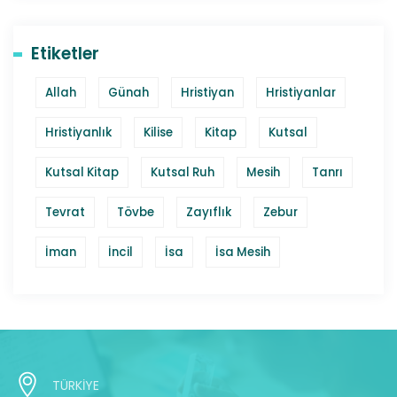
Etiketler
Allah
Günah
Hristiyan
Hristiyanlar
Hristiyanlık
Kilise
Kitap
Kutsal
Kutsal Kitap
Kutsal Ruh
Mesih
Tanrı
Tevrat
Tövbe
Zayıflık
Zebur
İman
İncil
İsa
İsa Mesih
TÜRKİYE