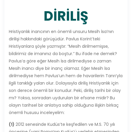
DİRİLİŞ
Hristiyanlık inancının en önemli unsuru Mesih İsa’nın
dirilişi hakkındaki görüşüdür. Pavlus Korint’teki
Hristiyanlara şöyle yazmıştır: “Mesih dirilmemişse,
bildirimiz de imanınız da boştur.” Bu ifade ne demek?
Pavlus’a göre eğer Mesih İsa dirilmediyse o zaman
Mesih inancı diye bir inanç olamaz. Eğer Mesih İsa
dirilmediyse hem Pavlus’un hem de havarilerin Tanrı’yla
ilgili tanıklığı yalan olur. Dolayısıyla diriliş Hristiyanlık için
son derece önemli bir konudur. Peki, diriliş tarihi bir olay
mı? Yoksa, sonradan uydurulan bir efsane midir? Bu
olayın tarihsel bir anlatıya sahip olduğuna ilişkin birkaç
önemli hususu inceleyelim:
(1)
2012 senesinde Kudüs’te keşfedilen ve M.S. 70 yılı
öncesine (yani Roma’nın Kudüs’ü yerlebir etmesinden