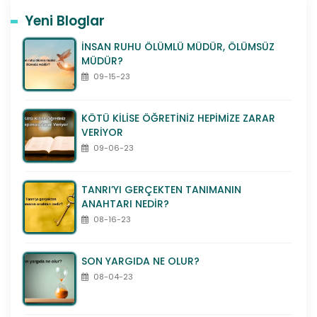
markobet
Yeni Bloglar
marsbahis
İNSAN RUHU ÖLÜMLÜ MÜDÜR, ÖLÜMSÜZ
meritroyalbet
MÜDÜR?
milanobet
09-15-23
mobilbahis
oslobet
KÖTÜ KİLİSE ÖĞRETİNİZ HEPİMİZE ZARAR
perabet
VERİYOR
piabet
09-06-23
pinbahis
polobet
TANRI’YI GERÇEKTEN TANIMANIN
pulibet
ANAHTARI NEDİR?
safirbet
08-16-23
sekabet
supertotobet
SON YARGIDA NE OLUR?
tempobet
08-04-23
tipobet
trbet