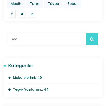
Mesih
Tanrı
Tövbe
Zebur
betwinner
casinomaxi
casinovale
celtabet
cratosslot
dinamobet
dumanbet
elexbet
gencobahis
gobahis
gorabet
Kategoriler
grandbetting
holiganbet
Makalelerimiz
40
imajbet
jojobet
Teşvik Yazılarımız
44
limanbet
makrobet
mariobet