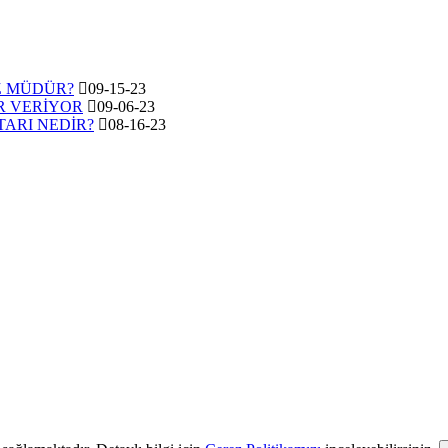
Z MÜDÜR?
09-15-23
R VERİYOR
09-06-23
ARI NEDİR?
08-16-23