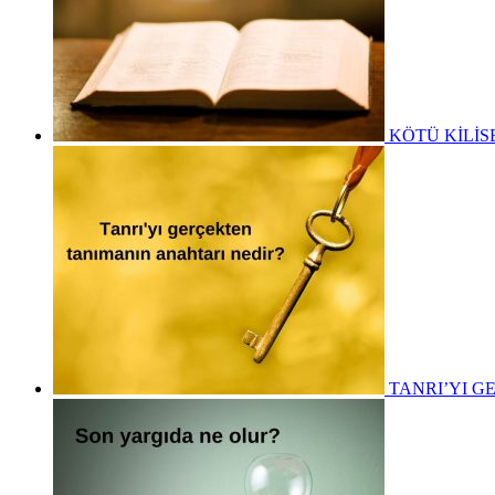
KÖTÜ KİLİS
TANRI’YI G