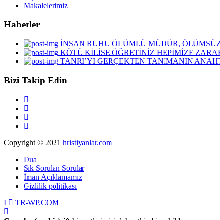
Makalelerimiz
Haberler
İNSAN RUHU ÖLÜMLÜ MÜDÜR, ÖLÜMSÜ
KÖTÜ KİLİSE ÖĞRETİNİZ HEPİMİZE ZARA
TANRI’YI GERÇEKTEN TANIMANIN ANAHT
Bizi Takip Edin
Copyright © 2021
hristiyanlar.com
Dua
Sık Sorulan Sorular
İman Açıklamamız
Gizlilik politikası
I
TR-WP.COM