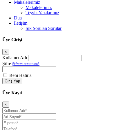
Makalelerimiz
Makalelerimiz
Teşvik Yazılarımız
Dua
İletişim
Sık Sorulan Sorular
Üye Girişi
×
Kullanıcı Adı
Şifre
Şifremi unuttum?
Beni Hatırla
Giriş Yap
Üye Kayıt
×