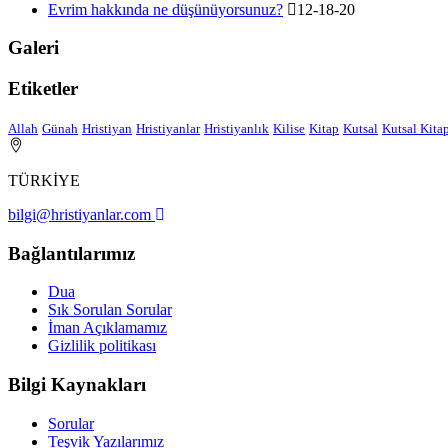
Evrim hakkında ne düşünüyorsunuz?
12-18-20
Galeri
Etiketler
Allah
Günah
Hristiyan
Hristiyanlar
Hristiyanlık
Kilise
Kitap
Kutsal
Kutsal Kita
TÜRKİYE
bilgi@hristiyanlar.com
Bağlantılarımız
Dua
Sık Sorulan Sorular
İman Açıklamamız
Gizlilik politikası
Bilgi Kaynakları
Sorular
Teşvik Yazılarımız