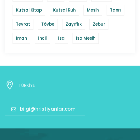
Kutsal Kitap
Kutsal Ruh
Mesih
Tanrı
Tevrat
Tövbe
Zayıflık
Zebur
İman
İncil
İsa
İsa Mesih
TÜRKİYE
bilgi@hristiyanlar.com