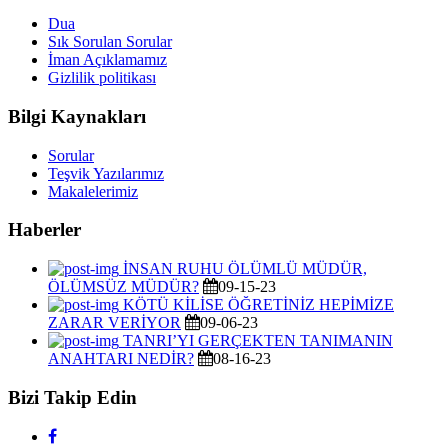
Dua
Sık Sorulan Sorular
İman Açıklamamız
Gizlilik politikası
Bilgi Kaynakları
Sorular
Teşvik Yazılarımız
Makalelerimiz
Haberler
İNSAN RUHU ÖLÜMLÜ MÜDÜR,
ÖLÜMSÜZ MÜDÜR?
09-15-23
KÖTÜ KİLİSE ÖĞRETİNİZ HEPİMİZE
ZARAR VERİYOR
09-06-23
TANRI’YI GERÇEKTEN TANIMANIN
ANAHTARI NEDİR?
08-16-23
Bizi Takip Edin