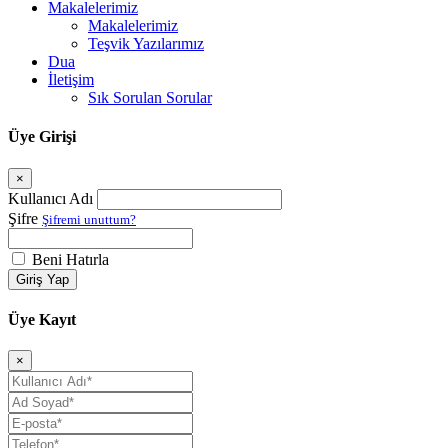
Makalelerimiz
Makalelerimiz
Teşvik Yazılarımız
Dua
İletişim
Sık Sorulan Sorular
Üye Girişi
×
Kullanıcı Adı
Şifre
Şifremi unuttum?
Beni Hatırla
Giriş Yap
Üye Kayıt
×