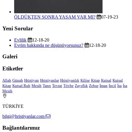
ÖLDÜKTEN SONRA YAŞAM VAR MI?
07-19-23
Yeni Sorular
Evlilik
12-18-20
Evrim hakkında ne düşünüyorsunuz?
12-18-20
Galeri
Etiketler
Allah
Günah
Hristiyan
Hristiyanlar
Hristiyanlık
Kilise
Kitap
Kutsal
Kutsal
Kitap
Kutsal Ruh
Mesih
Tanrı
Tevrat
Tövbe
Zayıflık
Zebur
İman
İncil
İsa
İsa
Mesih
TÜRKİYE
bilgi@hristiyanlar.com
Bağlantılarımız