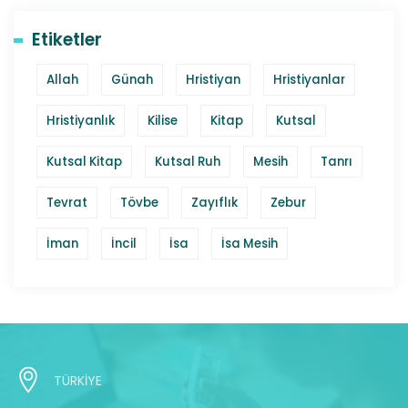
Etiketler
Allah
Günah
Hristiyan
Hristiyanlar
Hristiyanlık
Kilise
Kitap
Kutsal
Kutsal Kitap
Kutsal Ruh
Mesih
Tanrı
Tevrat
Tövbe
Zayıflık
Zebur
İman
İncil
İsa
İsa Mesih
TÜRKİYE