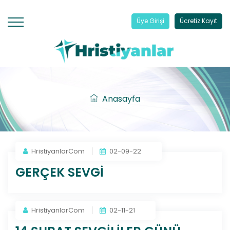
Üye Girişi
Ücretiz Kayıt
Anasayfa
HristiyanlarCom
02-09-22
GERÇEK SEVGİ
HristiyanlarCom
02-11-21