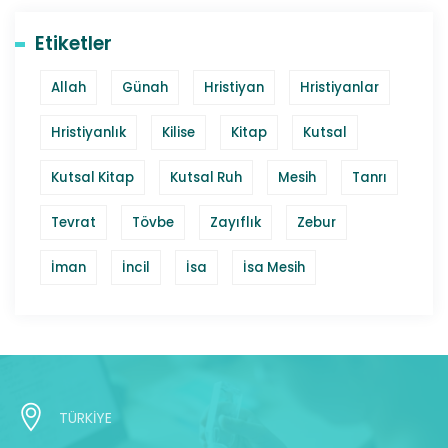
Etiketler
Allah
Günah
Hristiyan
Hristiyanlar
Hristiyanlık
Kilise
Kitap
Kutsal
Kutsal Kitap
Kutsal Ruh
Mesih
Tanrı
Tevrat
Tövbe
Zayıflık
Zebur
İman
İncil
İsa
İsa Mesih
TÜRKİYE