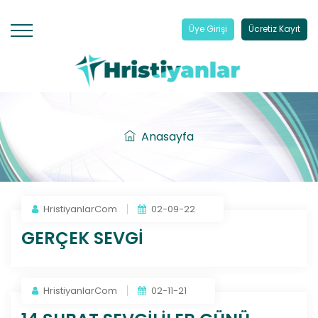
Üye Girişi
Ücretiz Kayıt
Anasayfa
HristiyanlarCom
02-09-22
GERÇEK SEVGİ
HristiyanlarCom
02-11-21