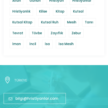
Allah
Günah
Hristiyan
Hristiyanlar
Hristiyanlık
Kilise
Kitap
Kutsal
Kutsal Kitap
Kutsal Ruh
Mesih
Tanrı
Tevrat
Tövbe
Zayıflık
Zebur
İman
İncil
İsa
İsa Mesih
TÜRKİYE
bilgi@hristiyanlar.com