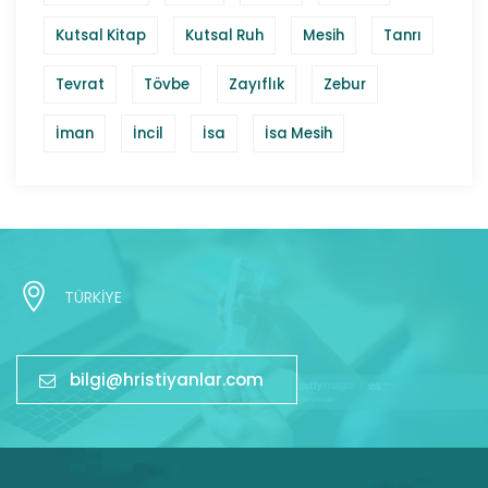
Kutsal Kitap
Kutsal Ruh
Mesih
Tanrı
Tevrat
Tövbe
Zayıflık
Zebur
İman
İncil
İsa
İsa Mesih
TÜRKİYE
bilgi@hristiyanlar.com