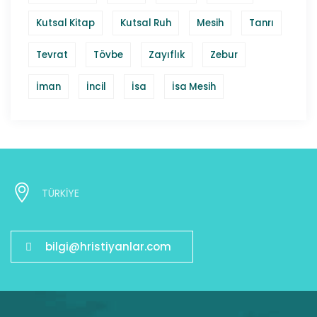
Kutsal Kitap
Kutsal Ruh
Mesih
Tanrı
Tevrat
Tövbe
Zayıflık
Zebur
İman
İncil
İsa
İsa Mesih
TÜRKİYE
bilgi@hristiyanlar.com