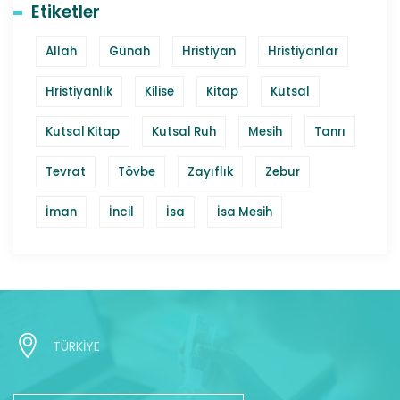
Etiketler
Allah
Günah
Hristiyan
Hristiyanlar
Hristiyanlık
Kilise
Kitap
Kutsal
Kutsal Kitap
Kutsal Ruh
Mesih
Tanrı
Tevrat
Tövbe
Zayıflık
Zebur
İman
İncil
İsa
İsa Mesih
TÜRKİYE