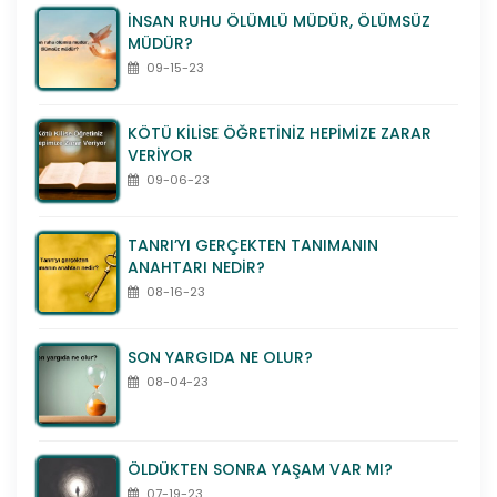
İNSAN RUHU ÖLÜMLÜ MÜDÜR, ÖLÜMSÜZ
MÜDÜR?
09-15-23
KÖTÜ KİLİSE ÖĞRETİNİZ HEPİMİZE ZARAR
VERİYOR
09-06-23
TANRI’YI GERÇEKTEN TANIMANIN
ANAHTARI NEDİR?
08-16-23
SON YARGIDA NE OLUR?
08-04-23
ÖLDÜKTEN SONRA YAŞAM VAR MI?
07-19-23